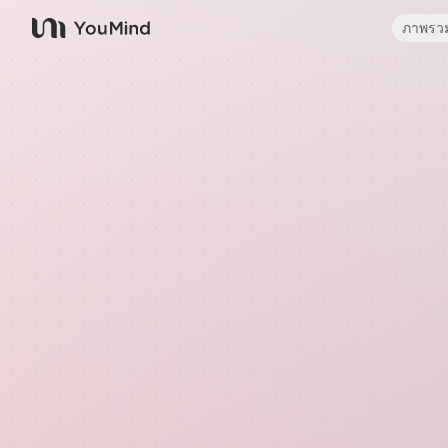
ภาพรว
YouMind
อัปโหลดภาพใดก็ไ
F