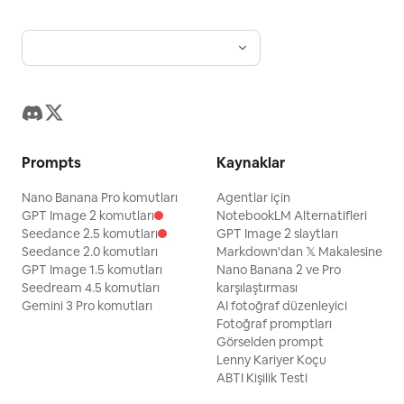
Prompts
Kaynaklar
Nano Banana Pro komutları
Agentlar için
GPT Image 2 komutları
NotebookLM Alternatifleri
Seedance 2.5 komutları
GPT Image 2 slaytları
Seedance 2.0 komutları
Markdown'dan 𝕏 Makalesine
GPT Image 1.5 komutları
Nano Banana 2 ve Pro
Seedream 4.5 komutları
karşılaştırması
Gemini 3 Pro komutları
AI fotoğraf düzenleyici
Fotoğraf promptları
Görselden prompt
Lenny Kariyer Koçu
ABTI Kişilik Testi