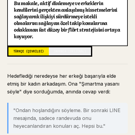
Bu makale, aktif dinlemeye ve erkeklerin
Blog
kendilerini gerçekten anlaşılmış hissetmelerini
sağlayarak ilişkiyi sürdürmeye istekli
olmalarını sağlayan özel takip konularına
Güncellemeler
odaklanan üst düzey bir flört stratejisini ortaya
koyuyor.
TÜRKÇE (ÇEVRILDI)
JAPONCA (ORIJINAL)
Hedeflediği neredeyse her erkeği başarıyla elde
etmiş bir kadın arkadaşım. Ona "Şımartma yasanı
söyle" diye sorduğumda, anında cevap verdi:
"Ondan hoşlandığını söyleme. Bir sonraki LINE
mesajında, sadece randevuda onu
heyecanlandıran konuları aç. Hepsi bu."