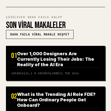
ÇÖZÜLECEK DAHA FAZLA KALIP
SON VIRAL MAKALELER
DAHA FAZLA VIRAL MAKALE KEŞFET
Over 1,000 Designers Are
01
Currently Losing Their Jobs: The
Reality of the AI Era
JAPONCA
104,1 B
GÖRÜNTÜLENME
31 TEM 2026
What is the Trending AI Role FDE?
02
How Can Ordinary People Get
Onboard?