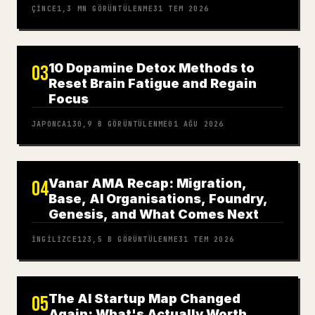
ÇINCE
1,3 MN
GÖRÜNTÜLENME
31 TEM 2026
10 Dopamine Detox Methods to
03
Reset Brain Fatigue and Regain
Focus
JAPONCA
130,9 B
GÖRÜNTÜLENME
01 AĞU 2026
Vanar AMA Recap: Migration,
04
Base, AI Organisations, Foundry,
Genesis, and What Comes Next
İNGILIZCE
123,5 B
GÖRÜNTÜLENME
31 TEM 2026
The AI Startup Map Changed
05
Again: What's Actually Worth