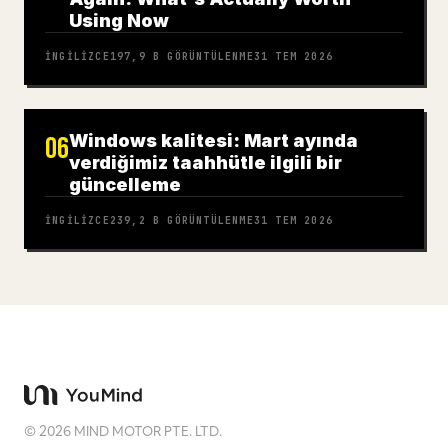
Using Now
İNGILIZCE
197,9 B
GÖRÜNTÜLENME
31 TEM 2026
Windows kalitesi: Mart ayında
06
verdiğimiz taahhütle ilgili bir
güncelleme
İNGILIZCE
239,2 B
GÖRÜNTÜLENME
31 TEM 2026
©
2026
MIND MOTOR PTE. LTD.