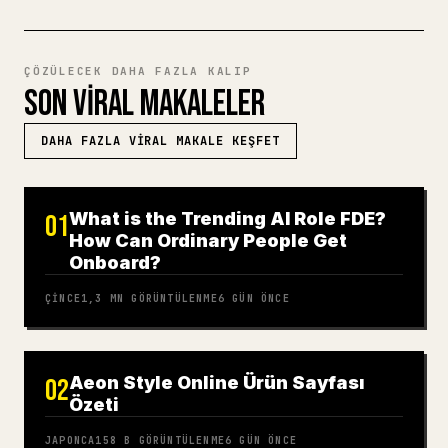
ÇÖZÜLECEK DAHA FAZLA KALIP
SON VIRAL MAKALELER
DAHA FAZLA VIRAL MAKALE KEŞFET
What is the Trending AI Role FDE?
01
How Can Ordinary People Get
Onboard?
ÇINCE
1,3 MN
GÖRÜNTÜLENME
6 GÜN ÖNCE
Aeon Style Online Ürün Sayfası
02
Özeti
JAPONCA
158 B
GÖRÜNTÜLENME
6 GÜN ÖNCE