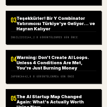
Teşekkürler! Bir Y Combinator
03
Yatırımcısı Türkiye'ye Geliyor… ve
Hayran Kalıyor
İNGILIZCE
144,2 B
GÖRÜNTÜLENME
5 GÜN ÖNCE
Warning: Don't Create AI Loops.
04
Unless 4 Conditions Are Met,
You're Just Burning Money
JAPONCA
442,8 B
GÖRÜNTÜLENME
6 GÜN ÖNCE
The AI Startup Map Changed
05
Again: What's Actually Worth