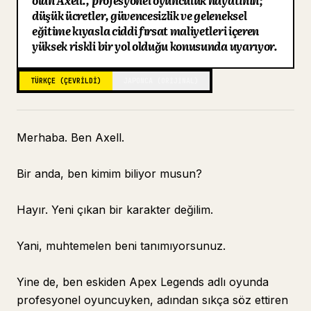
olan Axell., profesyonel oyunculuk hayatının;
düşük ücretler, güvencesizlik ve geleneksel
Blog
eğitime kıyasla ciddi fırsat maliyetleri içeren
yüksek riskli bir yol olduğu konusunda uyarıyor.
Güncellemeler
TÜRKÇE (ÇEVRILDI)
JAPONCA (ORIJINAL)
Merhaba. Ben Axell.
Bir anda, ben kimim biliyor musun?
Hayır. Yeni çıkan bir karakter değilim.
Yani, muhtemelen beni tanımıyorsunuz.
Yine de, ben eskiden Apex Legends adlı oyunda
profesyonel oyuncuyken, adından sıkça söz ettiren