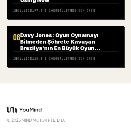
Using Now
İNGILIZCE
197,9 B
GÖRÜNTÜLENME
6 GÜN ÖNCE
Davy Jones: Oyun Oynamayı
06
Bilmeden Şöhrete Kavuşan
Brezilya'nın En Büyük Oyun
Portalının Yüzü
İNGILIZCE
220,8 B
GÖRÜNTÜLENME
6 GÜN ÖNCE
©
2026
MIND MOTOR PTE. LTD.