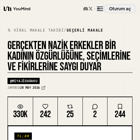
Oturum aç
YouMind
Genel Bakış
𝕏 VIRAL MAKALE TAKIBI
/
GEÇERLI MAKALE
GERÇEKTEN NAZIK ERKEKLER BIR
Kullanım Senaryoları
KADININ ÖZGÜRLÜĞÜNE, SEÇIMLERINE
VE FIKIRLERINE SAYGI DUYAR
Beceriler
@
MIYAJIDARAKU
İstemler
JAPONCA
28 MAY 2026
Fiyatlandırma
330K
242
25
2
244
İndir
TL;DR