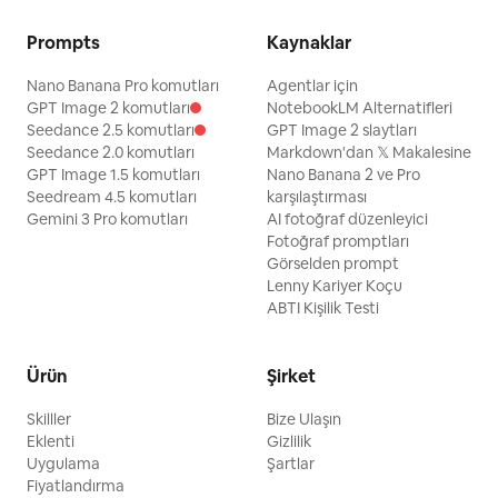
Prompts
Kaynaklar
Nano Banana Pro komutları
Agentlar için
GPT Image 2 komutları
NotebookLM Alternatifleri
Seedance 2.5 komutları
GPT Image 2 slaytları
Seedance 2.0 komutları
Markdown'dan 𝕏 Makalesine
GPT Image 1.5 komutları
Nano Banana 2 ve Pro
Seedream 4.5 komutları
karşılaştırması
Gemini 3 Pro komutları
AI fotoğraf düzenleyici
Fotoğraf promptları
Görselden prompt
Lenny Kariyer Koçu
ABTI Kişilik Testi
Ürün
Şirket
Skilller
Bize Ulaşın
Eklenti
Gizlilik
Uygulama
Şartlar
Fiyatlandırma