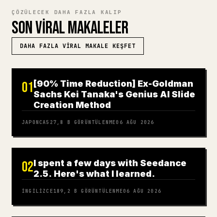
ÇÖZÜLECEK DAHA FAZLA KALIP
SON VIRAL MAKALELER
DAHA FAZLA VIRAL MAKALE KEŞFET
[90% Time Reduction] Ex-Goldman
01
Sachs Kei Tanaka's Genius AI Slide
Creation Method
JAPONCA
527,8 B
GÖRÜNTÜLENME
06 AĞU 2026
I spent a few days with Seedance
02
2.5. Here's what I learned.
İNGILIZCE
189,2 B
GÖRÜNTÜLENME
06 AĞU 2026