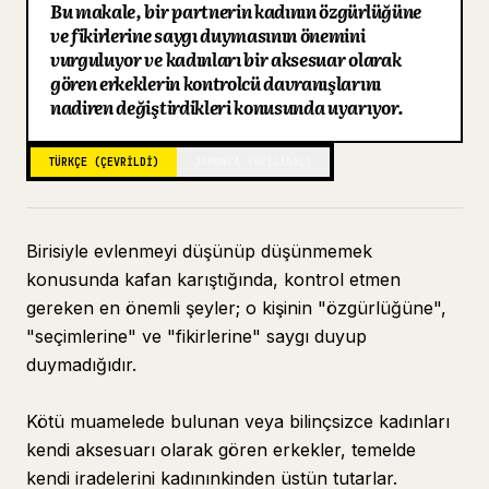
Bu makale, bir partnerin kadının özgürlüğüne
Blog
ve fikirlerine saygı duymasının önemini
vurguluyor ve kadınları bir aksesuar olarak
gören erkeklerin kontrolcü davranışlarını
Güncellemeler
nadiren değiştirdikleri konusunda uyarıyor.
TÜRKÇE (ÇEVRILDI)
JAPONCA (ORIJINAL)
Birisiyle evlenmeyi düşünüp düşünmemek
konusunda kafan karıştığında, kontrol etmen
gereken en önemli şeyler; o kişinin "özgürlüğüne",
"seçimlerine" ve "fikirlerine" saygı duyup
duymadığıdır.
Kötü muamelede bulunan veya bilinçsizce kadınları
kendi aksesuarı olarak gören erkekler, temelde
kendi iradelerini kadınınkinden üstün tutarlar.