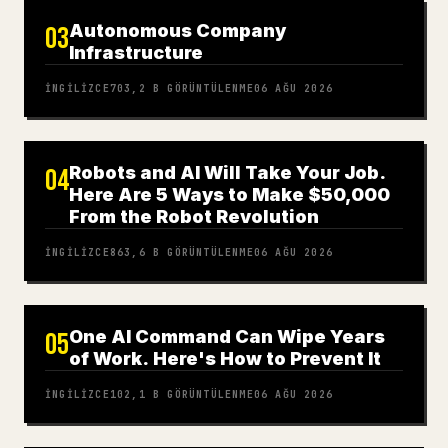
Autonomous Company
03
Infrastructure
İNGILIZCE
703,2 B
GÖRÜNTÜLENME
06 AĞU 2026
Robots and AI Will Take Your Job.
04
Here Are 5 Ways to Make $50,000
From the Robot Revolution
İNGILIZCE
863,6 B
GÖRÜNTÜLENME
06 AĞU 2026
One AI Command Can Wipe Years
05
of Work. Here's How to Prevent It
İNGILIZCE
102,1 B
GÖRÜNTÜLENME
06 AĞU 2026