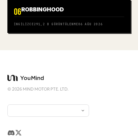
ROBBINGHOOD
06
İNGILIZCE
291,2 B
GÖRÜNTÜLENME
06 AĞU 2026
©
2026
MIND MOTOR PTE. LTD.