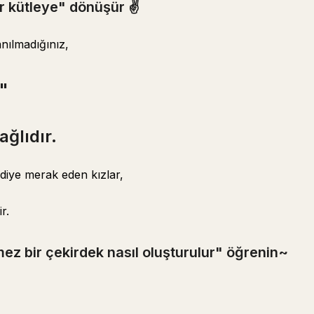
 kütleye" dönüşür ✌️
anılmadığınız,
"
ğlıdır.
diye merak eden kızlar,
r.
 bir çekirdek nasıl oluşturulur" öğrenin~