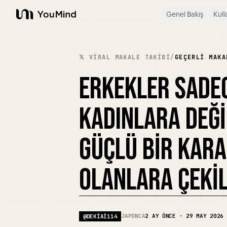
Genel Bakış
Kull
YouMind
𝕏 VIRAL MAKALE TAKIBI
/
GEÇERLI MAKA
ERKEKLER SADE
KADINLARA DEĞI
GÜÇLÜ BIR KARA
OLANLARA ÇEKIL
JAPONCA
2 AY ÖNCE · 29 MAY 2026
@
DEKIAI114