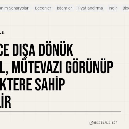
anım Senaryoları
Beceriler
İstemler
Fiyatlandırma
İndir
Blo
LE
CE DIŞA DÖNÜK
L, MÜTEVAZI GÖRÜNÜP
KTERE SAHIP
IR
ORIJINALI GÖR