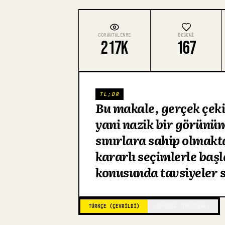
GÖRÜNTÜLENME
BEĞENI
217K
167
TL;DR
Bu makale, gerçek çeki
yani nazik bir görünüm
sınırlara sahip olmakt
kararlı seçimlerle baş
konusunda tavsiyeler 
TÜRKÇE (ÇEVRILDI)
JAPONCA (ORIJINAL)