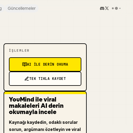
g
Güncellemeler
İŞLEMLER
AI ILE DERIN OKUMA
TEK TIKLA KAYDET
YouMind ile viral
makaleleri AI derin
okumayla incele
Kaynağı kaydedin, odaklı sorular
sorun, argümanı özetleyin ve viral