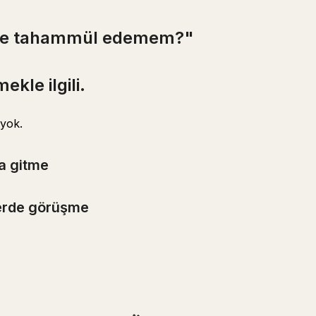
neye tahammül edemem?"
kle ilgili.
yok.
a gitme
erde görüşme