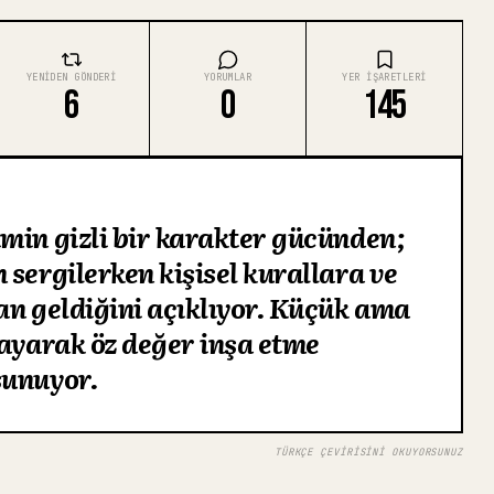
YENIDEN GÖNDERI
YORUMLAR
YER IŞARETLERI
6
0
145
min gizli bir karakter gücünden;
 sergilerken kişisel kurallara ve
an geldiğini açıklıyor. Küçük ama
layarak öz değer inşa etme
sunuyor.
TÜRKÇE ÇEVIRISINI OKUYORSUNUZ