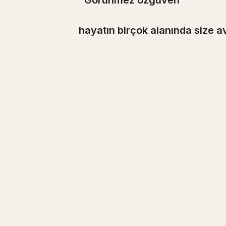
"Görünmez özgüven"
hayatın birçok alanında size a