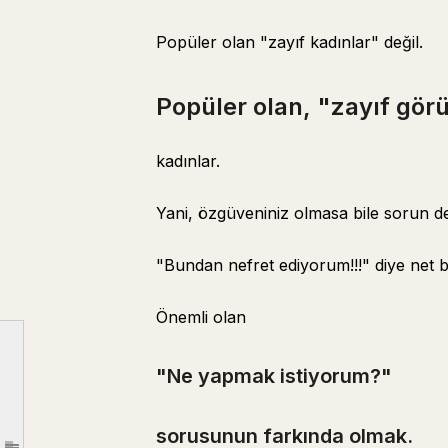
Popüler olan "zayıf kadınlar" değil.
Popüler olan, "zayıf gör
kadınlar.
Her zaman erkek arkadaşına öncelik verir.
Ama yine de ona kötü davranmaz.
Yani, özgüveniniz olmasa bile sorun de
"Kendi Kuralları" var.
"Fark etmez~" derken
"Bundan nefret ediyorum!!!" diye net b
Sevmedikleri bir restorana asla gitmezler. lol
Önemli olan
Bir kuralı vardır: "Tek taraflı olursa, biterim."
Popüler olan, "zayıf görünen" ama "bir çekirdeği olan"
"Ne yapmak istiyorum?"
"Ne yapmak istiyorum?"
sorusunun farkında olmak.
sorusunun farkında olmak.