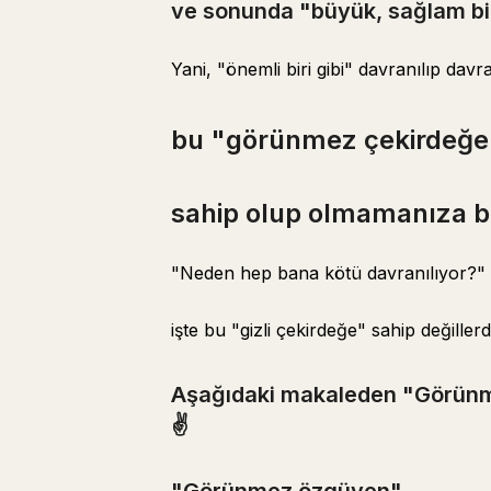
ve sonunda "büyük, sağlam bir
Yani, "önemli biri gibi" davranılıp davr
bu "görünmez çekirdeğe
sahip olup olmamanıza ba
"Neden hep bana kötü davranılıyor?" 
işte bu "gizli çekirdeğe" sahip değillerdi
Aşağıdaki makaleden "Görünmez
✌️