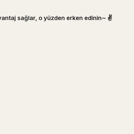
vantaj sağlar, o yüzden erken edinin~ ✌️
Sor
Özetle
ÜRETICILER IÇIN
MARKDOW