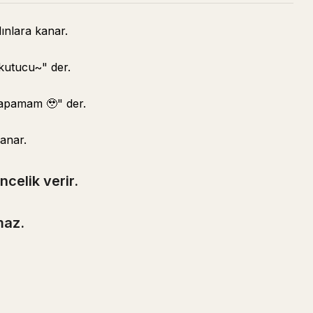
dınlara kanar.
kutucu~" der.
apamam 🥹" der.
kanar.
celik verir.
maz.