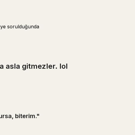
diye sorulduğunda
a asla gitmezler. lol
lursa, biterim."