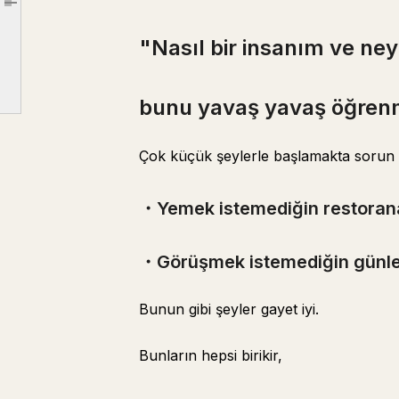
Article outline
"Nasıl bir insanım ve neye tahammül edemem?"
"Nasıl bir insanım ve 
bunu yavaş yavaş öğrenmekle ilgili.
・Yemek istemediğin restorana gitme
・Görüşmek istemediğin günlerde görüşme
bunu yavaş yavaş öğrenme
ve sonunda "büyük, sağlam bir kütleye" dönüşür ✌️
Çok küçük şeylerle başlamakta sorun 
bu "görünmez çekirdeğe"
sahip olup olmamanıza bağlıdır.
・Yemek istemediğin restoran
Aşağıdaki makaleden "Görünmez bir çekirdek nasıl oluşturulur" öğrenin~ ✌️
"Görünmez özgüven"
・Görüşmek istemediğin günl
hayatın birçok alanında size avantaj sağlar, o yüzden erken edinin~ ✌️
Bunun gibi şeyler gayet iyi.
Bunların hepsi birikir,