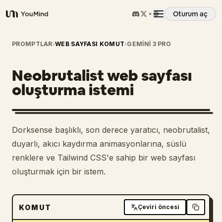
Oturum aç
YouMind
Genel Bakış
PROMPTLAR
›
WEB SAYFASI KOMUT
›
GEMINI 3 PRO
Neobrutalist web sayfası
Kullanım Senaryoları
oluşturma istemi
Beceriler
Dorksense başlıklı, son derece yaratıcı, neobrutalist,
İstemler
duyarlı, akıcı kaydırma animasyonlarına, süslü
renklere ve Tailwind CSS'e sahip bir web sayfası
oluşturmak için bir istem.
Fiyatlandırma
İndir
KOMUT
Çeviri öncesi