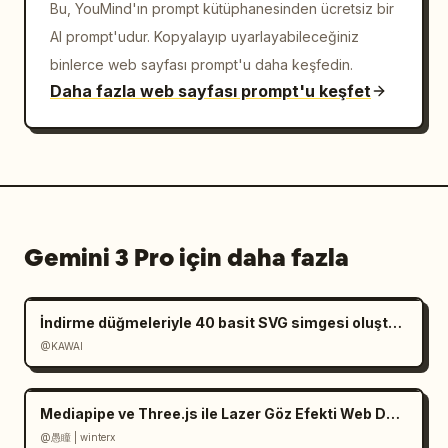
Bu, YouMind'ın prompt kütüphanesinden ücretsiz bir
AI prompt'udur. Kopyalayıp uyarlayabileceğiniz
binlerce web sayfası prompt'u daha keşfedin.
Daha fazla web sayfası prompt'u keşfet
Gemini 3 Pro için daha fazla
İndirme düğmeleriyle 40 basit SVG simgesi oluşturun
@KAWAI
Mediapipe ve Three.js ile Lazer Göz Efekti Web Demosu
@愚瞳 | winterx