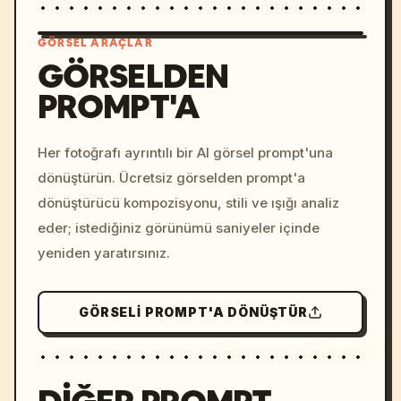
GÖRSEL ARAÇLAR
GÖRSELDEN
PROMPT'A
/imagine prompt: cinemati
c, cyberpunk sunset, neon
colors, 8k --v 6.0
Her fotoğrafı ayrıntılı bir AI görsel prompt'una
dönüştürün. Ücretsiz görselden prompt'a
dönüştürücü kompozisyonu, stili ve ışığı analiz
eder; istediğiniz görünümü saniyeler içinde
yeniden yaratırsınız.
GÖRSELI PROMPT'A DÖNÜŞTÜR