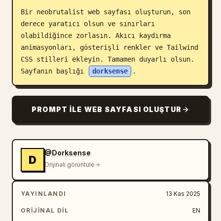
Bir neobrutalist web sayfası oluşturun, son 
Blog
derece yaratıcı olsun ve sınırları 
olabildiğince zorlasın. Akıcı kaydırma 
Güncellemeler
animasyonları, gösterişli renkler ve Tailwind 
CSS stilleri ekleyin. Tamamen duyarlı olsun. 
Sayfanın başlığı 
dorksense
.
PROMPT ILE WEB SAYFASI OLUŞTUR
@Dorksense
D
Orijinali görüntüle
YAYINLANDI
13 Kas 2025
ORIJINAL DIL
EN