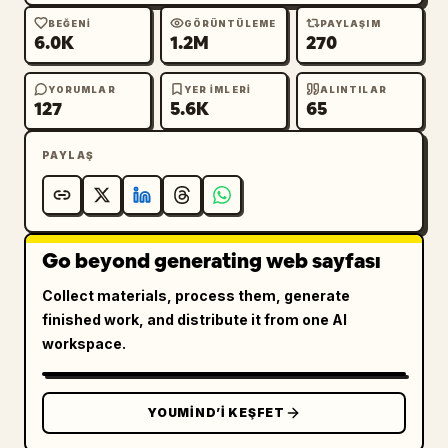
BEĞENI
GÖRÜNTÜLEME
PAYLAŞIM
6.0K
1.2M
270
YORUMLAR
YER IMLERI
ALINTILAR
127
5.6K
65
PAYLAŞ
Go beyond generating web sayfası
Collect materials, process them, generate
finished work, and distribute it from one AI
workspace.
YOUMIND’I KEŞFET