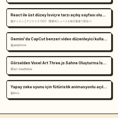
React ile üst düzey İsviçre tarzı açılış sayfası oluşturucu
@チャエン | デジライズ CEO《重要AIニュースを毎日最速で発信⚡️》
Gemini'da CapCut benzeri video düzenleyici kullanıcı arayüzü
@padphone
Görselden Voxel Art Three.js Sahne Oluşturma İstemcisi
@Ian Goodfellow
Yapay zeka oyunu için fütüristik animasyonlu açılış sayfası
@elvis