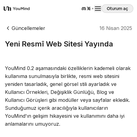
Oturum aç
YouMind
Genel Bakış
Güncellemeler
16 Nisan 2025
Yeni Resmî Web Sitesi Yayında
Kullanım Senaryoları
Beceriler
YouMind 0.2 aşamasındaki özelliklerin kademeli olarak
kullanıma sunulmasıyla birlikte, resmi web sitesini
yeniden tasarladık, genel görsel stili ayarladık ve
İstemler
Kullanıcı Örnekleri, Değişiklik Günlüğü, Blog ve
Kullanıcı Görüşleri gibi modüller veya sayfalar ekledik.
Fiyatlandırma
Sunduğumuz içerik aracılığıyla kullanıcıların
YouMind'ın gelişim hikayesini ve kullanımını daha iyi
anlamalarını umuyoruz.
İndir