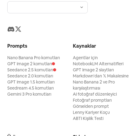
Prompts
Kaynaklar
Nano Banana Pro komutları
Agentlar için
GPT Image 2 komutları
NotebookLM Alternatifleri
Seedance 2.5 komutları
GPT Image 2 slaytları
Seedance 2.0 komutları
Markdown'dan 𝕏 Makalesine
GPT Image 1.5 komutları
Nano Banana 2 ve Pro
Seedream 4.5 komutları
karşılaştırması
Gemini 3 Pro komutları
AI fotoğraf düzenleyici
Fotoğraf promptları
Görselden prompt
Lenny Kariyer Koçu
ABTI Kişilik Testi