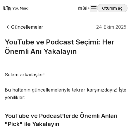
Oturum aç
YouMind
Genel Bakış
Güncellemeler
24 Ekim 2025
YouTube ve Podcast Seçimi: Her
Kullanım Senaryoları
Önemli Anı Yakalayın
Beceriler
Selam arkadaşlar!
İstemler
Bu haftanın güncellemeleriyle tekrar karşınızdayız! İşte
yenilikler:
Fiyatlandırma
YouTube ve Podcast'lerde Önemli Anları
İndir
"Pick" ile Yakalayın