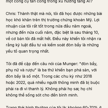
một công cụ tấn công trong xu hướng tăng AI?
Chris: Thành thật mà nói, tôi đã học được những bài
học khó khăn trên thị trường chứng khoán Mỹ. Lợi
nhuận của tôi rất tốt trong nửa đầu năm ngoái,
nhưng đến nửa cuối năm, đặc biệt là sau tháng 10,
về cơ bản tôi đã mất hết. Điều này khiến tôi nhận ra
rằng kỷ luật đầu tư và kiểm soát đòn bẩy là những
yếu tố quan trọng nhất.
Tôi đã đề cập đến câu nói của Munger: "đòn bẩy,
phụ nữ và rượu" là ba thứ khiến bạn phá sản, với
đòn bẩy là số một. Trong các chu kỳ như 2018
hoặc 2022, quá nhiều người thông minh đã bị buộc
phải ra đi vì thanh lý. Không phải họ sai; họ chỉ
không thể sống sót cho đến bình minh.
Trạng thái bình thường của tôi là: khoảng 60-70% ở