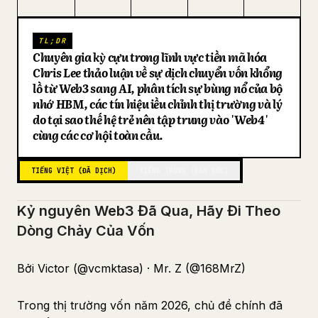
Blog
TL;DR
Chuyên gia kỳ cựu trong lĩnh vực tiền mã hóa
Cập nhật
Chris Lee thảo luận về sự dịch chuyển vốn khổng
lồ từ Web3 sang AI, phân tích sự bùng nổ của bộ
nhớ HBM, các tín hiệu điều chỉnh thị trường và lý
do tại sao thế hệ trẻ nên tập trung vào 'Web4'
cùng các cơ hội toàn cầu.
TIẾNG VIỆT (ĐÃ DỊCH)
TIẾNG TRUNG (BẢN GỐC)
Kỷ nguyên Web3 Đã Qua, Hãy Đi Theo
Dòng Chảy Của Vốn
Bởi Victor (@vcmktasa) · Mr. Z (@168MrZ)
Trong thị trường vốn năm 2026, chủ đề chính đã