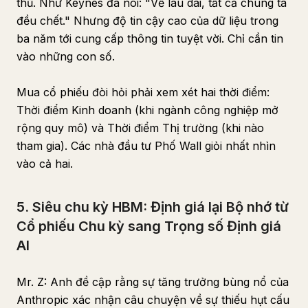
thủ. Như Keynes đã nói: "Về lâu dài, tất cả chúng ta
đều chết." Nhưng độ tin cậy cao của dữ liệu trong
ba năm tới cung cấp thông tin tuyệt vời. Chỉ cần tin
vào những con số.
Mua cổ phiếu đòi hỏi phải xem xét hai thời điểm:
Thời điểm Kinh doanh (khi ngành công nghiệp mở
rộng quy mô) và Thời điểm Thị trường (khi nào
tham gia). Các nhà đầu tư Phố Wall giỏi nhất nhìn
vào cả hai.
5. Siêu chu kỳ HBM: Định giá lại Bộ nhớ từ
Cổ phiếu Chu kỳ sang Trọng số Định giá
AI
Mr. Z: Anh đề cập rằng sự tăng trưởng bùng nổ của
Anthropic xác nhận câu chuyện về sự thiếu hụt cấu