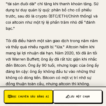
"tài sản đuôi dài" chỉ tăng khi thanh khoản tăng. Sử
dụng tư duy quản lý quỹ: phân bổ cho cổ phiếu
trước, sau đó là crypto (BTC/ETH/Chính thống) và
coi altcoin như một tỷ lệ phần trăm nhỏ để "đánh
bạc."
Tôi đã điều hành một sàn giao dịch trong năm năm
và thấy quá nhiều người bị "lừa." Altcoin hiếm khi
mang lại lợi nhuận dài hạn. Năm 2020, tôi đã ăn tối
với Warren Buffett; ông ấy đã rất tức giận khi nhắc
đến Bitcoin. Ông ấy 90 tuổi, nhưng logic của ông ấy
đáng tin cậy: ông ấy không đầu tư vào những thứ
không có dòng tiền. Bitcoin có một vị trí nhờ sự
đồng thuận toàn cầu, nhưng altcoin thì không.
ĐỌC CHUYÊN SÂU BẰNG AI
LƯU MỘT CHẠM
10. Sứ mệnh Lịch sử của Crypto: Từ Sòng
bạc đến Cơ sở hạ tầng Tài chính