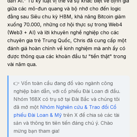
dẫn AI." Từ kỷ luật vị thế và sự khác biệt về định giá
giữa các mô-đun quang và bộ nhớ cho đến logic
đằng sau Siêu chu kỳ HBM, khả năng Bitcoin giảm
xuống 70.000, những cơ hội thực sự trong Web4
(Web3 + AI) và lời khuyên nghề nghiệp cho các
chuyên gia trẻ Trung Quốc, Chris đã cung cấp một
đánh giá hoàn chỉnh về kinh nghiệm mà anh ấy có
được thông qua các khoản đầu tư "tiền thật" trong
vài năm qua.
👉 Vốn toàn cầu đang đổ vào ngành công
nghiệp bán dẫn, với cổ phiếu Đài Loan đi đầu.
Nhóm 168X có trụ sở tại Đài Bắc và chúng tôi
đã mở một
Nhóm Nghiên cứu & Trao đổi Cổ
phiếu Đài Loan & Mỹ
trên X để chia sẻ các tài
sản và thông tin tiên tiến đáng chú ý. Chào
mừng bạn tham gia!