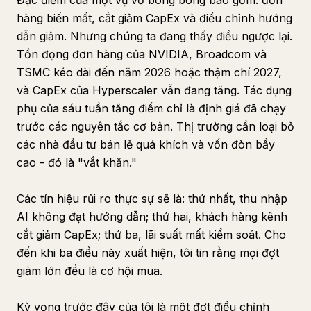
Đặc điểm của một vụ vỡ bong bóng bao gồm: đơn
hàng biến mất, cắt giảm CapEx và điều chỉnh hướng
dẫn giảm. Nhưng chúng ta đang thấy điều ngược lại.
Tồn đọng đơn hàng của NVIDIA, Broadcom và
TSMC kéo dài đến năm 2026 hoặc thậm chí 2027,
và CapEx của Hyperscaler vẫn đang tăng. Tác dụng
phụ của sáu tuần tăng điểm chỉ là định giá đã chạy
trước các nguyên tắc cơ bản. Thị trường cần loại bỏ
các nhà đầu tư bán lẻ quá khích và vốn đòn bẩy
cao - đó là "vắt khăn."
Các tín hiệu rủi ro thực sự sẽ là: thứ nhất, thu nhập
AI không đạt hướng dẫn; thứ hai, khách hàng kênh
cắt giảm CapEx; thứ ba, lãi suất mất kiểm soát. Cho
đến khi ba điều này xuất hiện, tôi tin rằng mọi đợt
giảm lớn đều là cơ hội mua.
Kỳ vọng trước đây của tôi là một đợt điều chỉnh