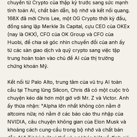
chuyển từ Crypto của thập kỷ trước sang sức mạnh
tính toán AI, chất bán dẫn, bộ nhớ và kết nối quang.
168X đã mời Chris Lee, một OG Crypto thời kỳ đầu,
đồng sáng lập Merkle 3s Capital, cựu CEO của OKEx
(nay là OKX), CFO của OK Group và CFO của
Huobi, để chia sẻ góc nhìn chuyển đổi của anh ấy
từ các sàn giao dịch và quỹ crypto sang việc tập
trung hoàn toàn vào chủ đề AI của thị trường
chứng khoán Mỹ.
Kết nối từ Palo Alto, trung tâm của vũ trụ AI toàn
cầu tại Thung lũng Silicon, Chris đã có một cuộc trò
chuyện kéo dài hơn một giờ với Mr. Z và Victor. Anh
ấy thừa nhận: "Alpha lớn nhất không còn nằm ở
altcoins nữa; nó nằm ở các báo cáo thu nhập của
NVIDIA, câu chuyện không gian của Elon Musk và
khoảng cách cung-cầu trong bộ nhớ và chất bán