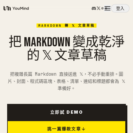
登入
YouMind
概覽
MARKDOWN 轉 𝕏 文章草稿
把 MARKDOWN 變成乾淨
使用案例
的 𝕏 文章草稿
技能
把複雜長篇 Markdown 直接送進 𝕏，不必手動重排。圖
片、封面、程式碼區塊、表格、清單、連結和標題都會為 𝕏
提示詞
準備好。
定價
立即試 DEMO
下載
挑一篇爆款文章