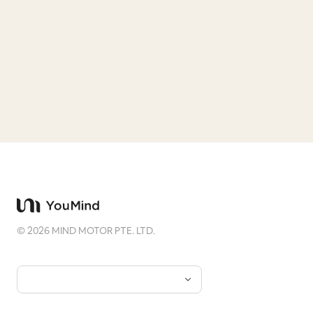
立即試 DEMO
©
2026
MIND MOTOR PTE. LTD.