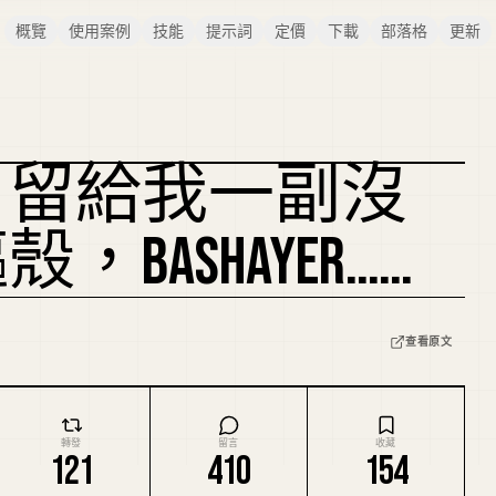
概覽
使用案例
技能
提示詞
定價
下載
部落格
更新
，留給我一副沒
BASHAYER……
查看原文
轉發
留言
收藏
121
410
154