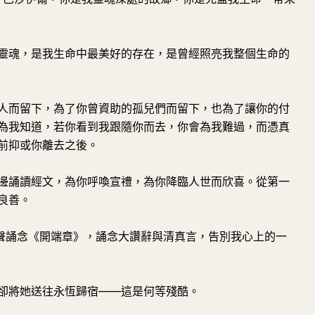
靈魂，是我生命中最美好的存在，是曾經照亮我整個生命的
人而留下，為了你曾資助的孤兒們而留下，也為了讓你的付
為我知道，若你看到我跟隨你而去，你會為我難過，而憑真
前抑或你離去之後。
邊誦讀經文，為你呼喚宣禮，為你降臨人世而欣喜。從第一
良善。
聲誦念《開端章》，誦念大讚辭與清真言，告別我心上的一
卻將她送往永恆歸宿——這是何等殘酷。