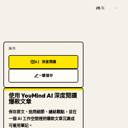
操作
AI 深度閱讀
一鍵儲存
使用 YouMind AI 深度閱讀
爆款文章
保存原文、追問細節、總結觀點，並在
一個 AI 工作空間裡把爆款文章沉澱成
可複用筆記。