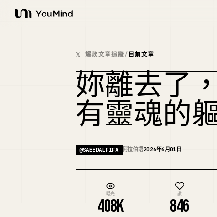
YouMind
𝕏 爆款文章追蹤
/
目前文章
妳離去了
有靈魂的軀殼，
阿拉伯語
2026年6月01日
@
SAEEDALFIFA
曝光
讚
408K
846