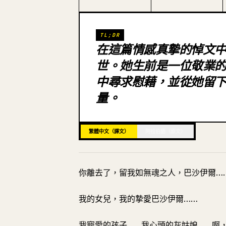
TL;DR
在這篇情感真摯的悼文中，A
世。她生前是一位敬業
中尋求慰藉，並從她留
量。
繁體中文（譯文）
阿拉伯語（原文）
你離去了，留我如無魂之人，巴沙伊爾…
我的女兒，我的摯愛巴沙伊爾……
我寵愛的孩子……我心頭的灰姑娘……啊