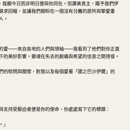
，我願今日而非明日便與你同在。但讚美真主，賜予我們伊
尋求回報，並讓我們期盼在一個沒有分離的居所與摯愛重
人。
的愛——來自各地的人們與領袖——我看到了他們對你正直
下的美好影響。靈魂在失去的劇痛與希望的佳音之間徬徨。
們的慰問與關懷，對我以及每個愛著「國之巴沙伊爾」的
與支持受壓迫者便是你的使命，你處處寫下它的標題：
。」