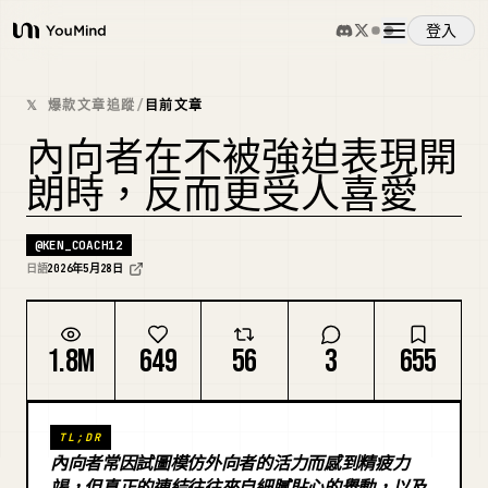
登入
YouMind
概覽
𝕏 爆款文章追蹤
/
目前文章
內向者在不被強迫表現開
使用案例
朗時，反而更受人喜愛
技能
@
KEN_COACH12
日語
2026年5月28日
提示詞
1.8M
649
56
3
655
定價
TL;DR
下載
內向者常因試圖模仿外向者的活力而感到精疲力
竭，但真正的連結往往來自細膩貼心的舉動，以及