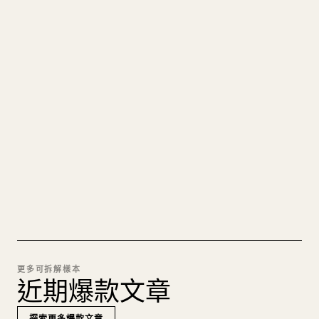
寫給創作者
把你的 MARKDOWN 變成乾淨
的 𝕏 文章
圖片上傳、表格、程式碼區塊，往 𝕏 上手動重排太
痛苦。YouMind 把整篇 Markdown 一鍵轉成乾淨、
可直接發佈的 𝕏 文章草稿。
試試 MARKDOWN 轉 𝕏
更多可拆解樣本
近期爆款文章