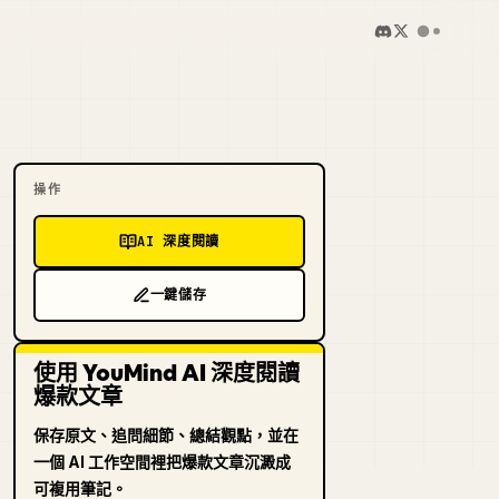
操作
AI 深度閱讀
一鍵儲存
使用 YouMind AI 深度閱讀
爆款文章
保存原文、追問細節、總結觀點，並在
一個 AI 工作空間裡把爆款文章沉澱成
可複用筆記。