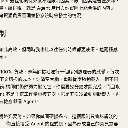
gent 最佳化的從來就不是限制因素。限制因素是審查步驟，
。編排稅，就是 Agent 產出與你實際上能合併的內容之
緒資源負責管理並發系統時會發生的情況。
制
如此高效，但同時我也比以往任何時候都更疲憊。這兩種感
因。
100% 負載、毫無餘裕地運行一個序列處理器的感覺。每次
個上下文切換的成本。你清空大腦，重新從冷啟動載入一個不同
，而架構師們仍然努力避免它。你需要幾分鐘才能完成，而且永
nt 不是 1 倍工作量重複五次。它是五次冷啟動重新載入，再
查哪個 Agent。
稅終究要付。如果你試圖硬撐過去，這個限制只會以膚淺的
—你直接接受 Agent 的程式碼，因為形成自己的意見需要