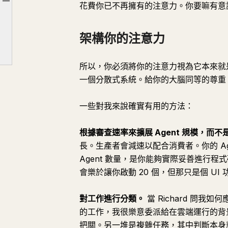
文章大綱
花費你已不再擁有的注意力。你要嘛有意
埋頭苦幹無法解決結構性限制
架構你的注意力
架構你的注意力
忙碌 vs 生產力
所以，你必須將你的注意力視為它本來就
一個分散式系統。給你的大腦同等的尊重
一些對我來說確實有用的方法：
根據審查速率來擴展 Agent 規模，而不是
長。生產者會減速以配合消費者。你的 A
Agent 數量，是你能夠實際妥善進行程
會樂於讓你啟動 20 個，但那只是個 UI 
對工作進行分類。
當 Richard 問
的工作，我很樂意委派給在雲端運行的背景
把關。另一堆是複雜任務，其中判斷本身