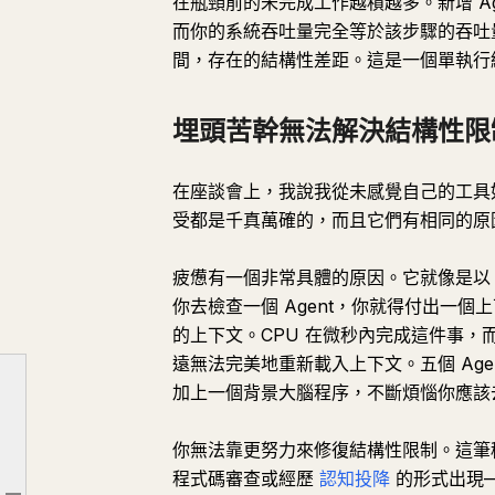
在瓶頸前的未完成工作越積越多。新增 A
而你的系統吞吐量完全等於該步驟的吞吐量
間，存在的結構性差距。這是一個單執行
埋頭苦幹無法解決結構性限
在座談會上，我說我從未感覺自己的工具
受都是千真萬確的，而且它們有相同的原
疲憊有一個非常具體的原因。它就像是以 
你去檢查一個 Agent，你就得付出一
的上下文。CPU 在微秒內完成這件事
遠無法完美地重新載入上下文。五個 Age
加上一個背景大腦程序，不斷煩惱你應該去檢
人們沒有算進去的隱藏不對稱性
你無法靠更努力來修復結構性限制。這筆
你就是那個單執行緒資源
程式碼審查或經歷
認知投降
的形式出現—