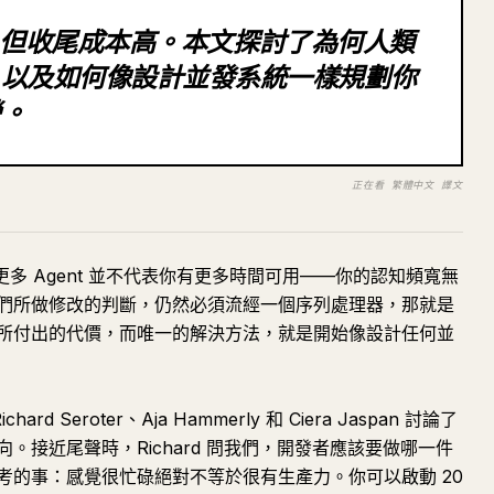
本低，但收尾成本高。本文探討了為何人類
，以及如何像設計並發系統一樣規劃你
勞。
正在看 繁體中文 譯文
運行更多 Agent 並不代表你有更多時間可用——你的認知頻寬無
們所做修改的判斷，仍然必須流經一個序列處理器，那就是
所付出的代價，而唯一的解決方法，就是開始像設計任何並
hard Seroter、Aja Hammerly 和 Ciera Jaspan 討論了
。接近尾聲時，Richard 問我們，開發者應該要做哪一件
考的事：感覺很忙碌絕對不等於很有生產力。你可以啟動 20