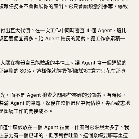
複雜任務並不會擴展你的產出。它只會讓鎖激烈爭奪，導致
出巨大代價。在一次工作中同時審查 4 個 Agent，遠比
回要便宜得多。給 Agent 較長的繩索。讓工作多累積一
大腦在機器自己能驗證的事情上。讓 Agent 寫一個通過的
那無聊的 80%，這樣你就能把你稀缺的注意力只花在那真
，而不是 Agent 檢查之間那些零碎的分鐘數。有時候，
滿 Agent 的筆電，然後在整個過程中獨佔鎖，專心致志地
是圍繞工作的間接成本。
知道什麼該放在一個 Agent 裡面，什麼對它來說太多了。我
注意力有一個已知的、低序列吞吐量。這個系統要嘛尊重這