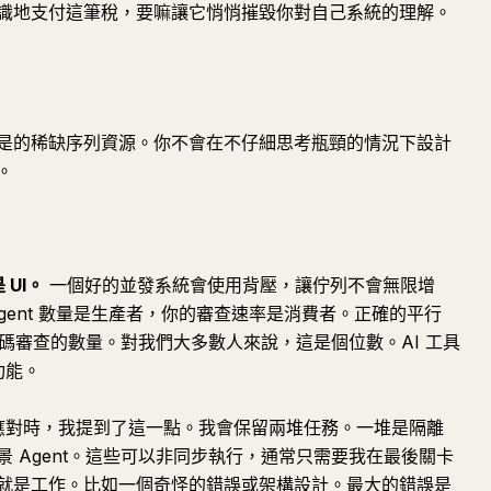
識地支付這筆稅，要嘛讓它悄悄摧毀你對自己系統的理解。
是的稀缺序列資源。你不會在不仔細思考瓶頸的情況下設計
。
 UI。
一個好的並發系統會使用背壓，讓佇列不會無限增
gent 數量是生產者，你的審查速率是消費者。正確的平行
式碼審查的數量。對我們大多數人來說，這是個位數。AI 工具
功能。
我如何應對時，我提到了這一點。我會保留兩堆任務。一堆是隔離
 Agent。這些可以非同步執行，通常只需要我在最後關卡
就是工作。比如一個奇怪的錯誤或架構設計。最大的錯誤是