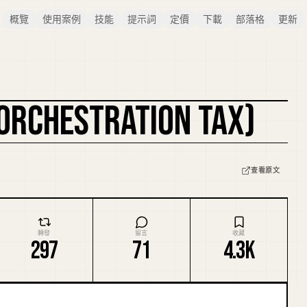
概覽
使用案例
技能
提示詞
定價
下載
部落格
更新
CHESTRATION TAX)
查看原文
轉發
留言
收藏
297
71
4.3K