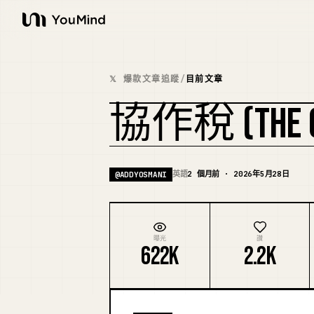
YouMind
𝕏 爆款文章追蹤
/
目前文章
協作稅 (THE OR
英語
2 個月前 · 2026年5月28日
@
ADDYOSMANI
曝光
讚
622K
2.2K