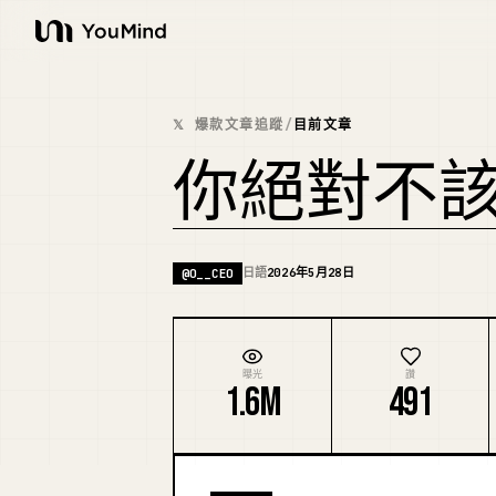
YouMind
𝕏 爆款文章追蹤
/
目前文章
你絕對不該
日語
2026年5月28日
@
O__CEO
曝光
讚
1.6M
491