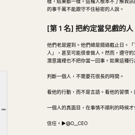
樣，結果都一樣。這種人根本不了解資訊
的事千萬不能跟守不住秘密的人說。
[第 1 名] 把約定當兒戲的人
他們老是遲到。他們總是錯過截止日。「
人」，甚至可能很會做人。然而，遵守約
潛意識裡也不把你當一回事。如果這種行
判斷一個人，不需要花很長的時間。
看他的行動，而不是言語。看他的習慣，
[第 5 名] 遇到麻煩就突然變忙的人
[第 4 名] 隨口說別人壞話的人
一個人的真面目，在事情不順利的時候才
文章大綱
[第 3 名] 從不承認錯誤的人
信任。▶︎@O__CEO
[第 2 名] 守不住秘密的人
[第 1 名] 把約定當兒戲的人