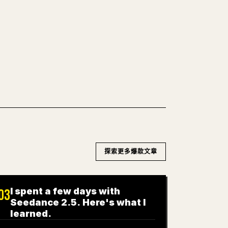
WN 轉 𝕏
探索更多爆款文章
I spent a few days with
03
Seedance 2.5. Here's what I
learned.