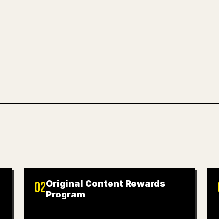
文章草稿。
試試 MARKDO
Original Content Rewards
02
Program