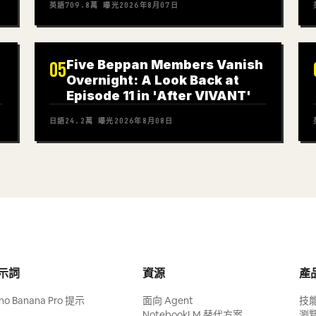
英語
709.8萬
曝光
2026年8月07日
Five Beppan Members Vanish
05
Overnight: A Look Back at
Episode 11 in 'After VIVANT'
日語
24.2萬
曝光
2026年8月08日
示詞
資源
產
no Banana Pro 提示
面向 Agent
技
NotebookLM 替代方案
瀏