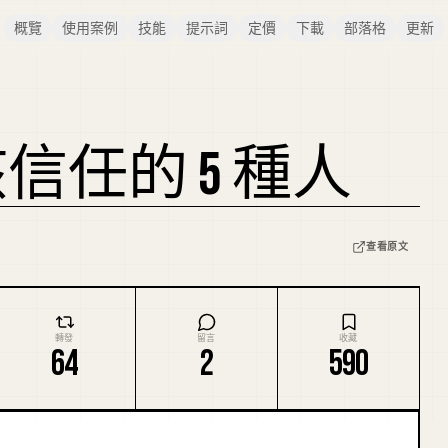
概覽
使用案例
技能
提示詞
定價
下載
部落格
更新
信任的 5 種人
查看原文
轉發
留言
收藏
64
2
590