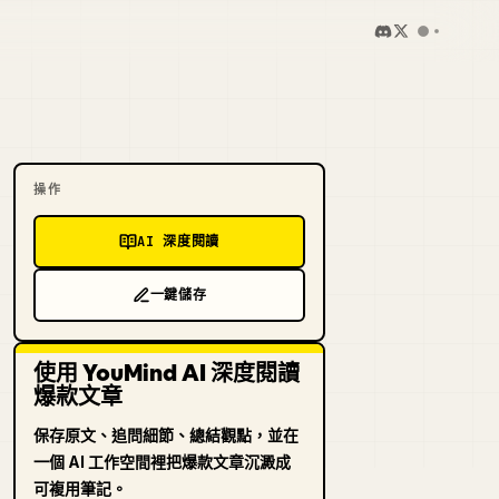
操作
AI 深度閱讀
一鍵儲存
使用 YouMind AI 深度閱讀
爆款文章
保存原文、追問細節、總結觀點，並在
一個 AI 工作空間裡把爆款文章沉澱成
可複用筆記。