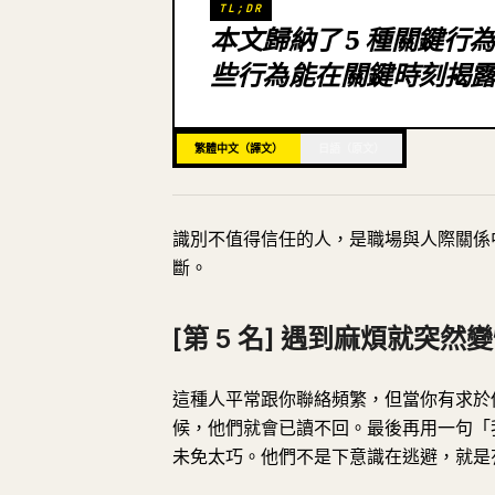
TL;DR
本文歸納了 5 種關鍵
些行為能在關鍵時刻揭
繁體中文（譯文）
日語（原文）
識別不值得信任的人，是職場與人際關係
斷。
[第 5 名] 遇到麻煩就突然
這種人平常跟你聯絡頻繁，但當你有求於
候，他們就會已讀不回。最後再用一句「
未免太巧。他們不是下意識在逃避，就是