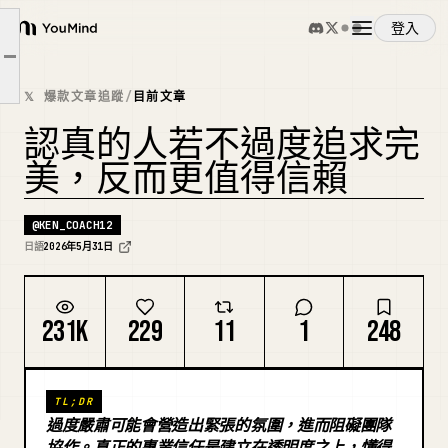
登入
真正在職場上被信任的人，不是完美的人。而是讓別人感覺與之互動很安全的人。
YouMind
文章大綱
在職場上被信任的人，不一定是完美的人。
概覽
𝕏 爆款文章追蹤
/
目前文章
他們是讓周圍的人感到安全、可以商量、並且能看懂狀態的人。
認真的人若不過度追求完
使用案例
美，反而更值得信賴
技能
@
KEN_COACH12
日語
2026年5月31日
提示詞
231K
229
11
1
248
定價
TL;DR
下載
過度嚴肅可能會營造出緊張的氛圍，進而阻礙團隊
協作。真正的專業信任是建立在透明度之上，懂得