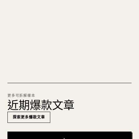
的 𝕏 文章
圖片上傳、表格、程式碼區塊，往 𝕏 上手動重排太
痛苦。YouMind 把整篇 Markdown 一鍵轉成乾淨、
可直接發佈的 𝕏 文章草稿。
試試 MARKDOWN 轉 𝕏
更多可拆解樣本
近期爆款文章
探索更多爆款文章