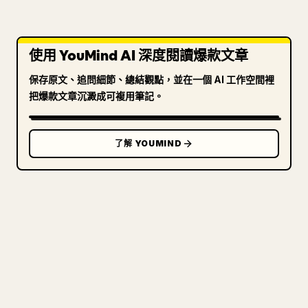
使用 YouMind AI 深度閱讀爆款文章
保存原文、追問細節、總結觀點，並在一個 AI 工作空間裡
把爆款文章沉澱成可複用筆記。
了解 YOUMIND
寫給創作者
把你的 MARKDOWN 變成乾淨