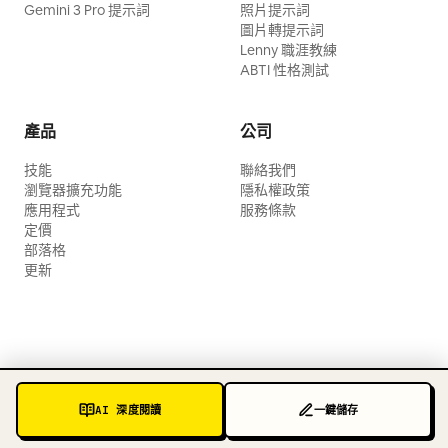
Gemini 3 Pro 提示詞
照片提示詞
圖片轉提示詞
Lenny 職涯教練
ABTI 性格測試
產品
公司
技能
聯絡我們
瀏覽器擴充功能
隱私權政策
應用程式
服務條款
定價
部落格
更新
AI 深度閱讀
一鍵儲存