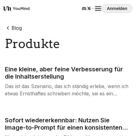
Anmelden
YouMind
Übersicht
Blog
Produkte
Anwendungsfälle
Fähigkeiten
Eine kleine, aber feine Verbesserung für
die Inhaltserstellung
Prompts
Das ist das Szenario, das ich ständig erlebe, wenn ich
etwas Ernsthaftes schreiben möchte, sei es ein
Kommentar zu einem Film oder eine Marktforschung
Preise
in einem bestimmten Bereich. Ich suche, setze
Lesezeichen, speichere und lade alle Materialien
Sofort wiedererkennbar: Nutzen Sie
herunter, die sich auf das angestrebte Thema
Download
Image-to-Prompt für einen konsistenten
beziehen. Die Materialien können Webseiten, Videos,
visuellen Markenauftritt