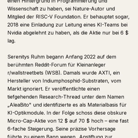
einen Hintergrund in Programmierung und
Wissenschaft zu haben, sei Nature-Autor und
Mitglied der RISC-V Foundation. Er behauptet sogar,
2018 eine Einladung zur Leitung eines KI-Teams bei
Nvidia abgelehnt zu haben, als die Aktie nur bei 6 $
lag.
Serenitys Ruhm begann Anfang 2022 auf dem
berühmten Reddit-Forum für Kleinanleger
r/wallstreetbets (WSB). Damals wurde AXTI, ein
Hersteller von Indiumphosphid-Substraten, vom
Markt ignoriert. Er veröffentlichte einen
tiefgehenden Research-Thread unter dem Namen
„AleaBito" und identifizierte es als Materialbasis für
KI-Optikmodule. In der Folge schoss diese obskure
Micro-Cap-Aktie von 12 $ auf 70 $ hoch – eine fast
6-fache Steigerung. Seine präzise Vorhersage
führte zu einem Bann wegen „Anstiftung zur