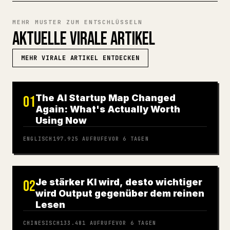
MEHR MUSTER ZUM ENTSCHLÜSSELN
AKTUELLE VIRALE ARTIKEL
MEHR VIRALE ARTIKEL ENTDECKEN
The AI Startup Map Changed
01
Again: What's Actually Worth
Using Now
ENGLISCH
197.925
AUFRUFE
VOR 6 TAGEN
Je stärker KI wird, desto wichtiger
02
wird Output gegenüber dem reinen
Lesen
CHINESISCH
133.481
AUFRUFE
VOR 6 TAGEN