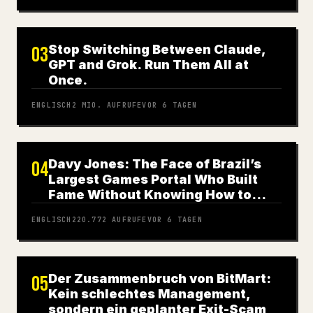
Stop Switching Between Claude,
03
GPT and Grok. Run Them All at
Once.
ENGLISCH
2 MIO.
AUFRUFE
VOR 6 TAGEN
Davy Jones: The Face of Brazil’s
04
Largest Games Portal Who Built
Fame Without Knowing How to
Play
ENGLISCH
220.772
AUFRUFE
VOR 6 TAGEN
Der Zusammenbruch von BitMart:
05
Kein schlechtes Management,
sondern ein geplanter Exit-Scam