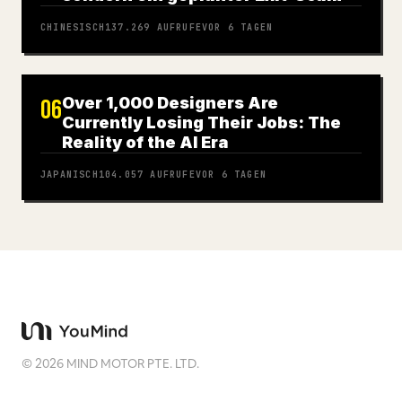
CHINESISCH
137.269
AUFRUFE
VOR 6 TAGEN
Over 1,000 Designers Are
06
Currently Losing Their Jobs: The
Reality of the AI Era
JAPANISCH
104.057
AUFRUFE
VOR 6 TAGEN
©
2026
MIND MOTOR PTE. LTD.