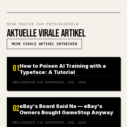
MEHR MUSTER ZUM ENTSCHLÜSSELN
AKTUELLE VIRALE ARTIKEL
MEHR VIRALE ARTIKEL ENTDECKEN
How to Poison AI Training with a
01
Typeface: A Tutorial
ENGLISCH
399.645
AUFRUFE
06. AUG. 2026
eBay's Board Said No — eBay's
02
Owners Bought GameStop Anyway
ENGLISCH
107.215
AUFRUFE
06. AUG. 2026