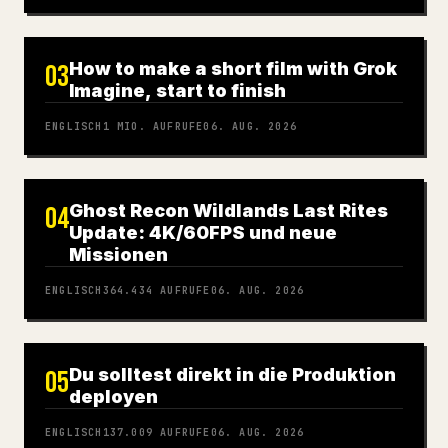
How to make a short film with Grok
03
Imagine, start to finish
ENGLISCH
1 MIO.
AUFRUFE
06. AUG. 2026
Ghost Recon Wildlands Last Rites
04
Update: 4K/60FPS und neue
Missionen
ENGLISCH
364.434
AUFRUFE
06. AUG. 2026
Du solltest direkt in die Produktion
05
deployen
ENGLISCH
137.009
AUFRUFE
06. AUG. 2026