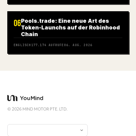
Pools.trade: Eine neue Art des
06
Token-Launchs auf der Robinhood
Chain
ENGLISCH
177.174
AUFRUFE
06. AUG. 2026
©
2026
MIND MOTOR PTE. LTD.