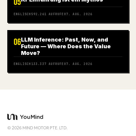
05
ENGLISCH
592.261
AUFRUFE
07. AUG. 2026
LLM Inference: Past, Now, and
06
Future — Where Does the Value
Move?
ENGLISCH
133.337
AUFRUFE
07. AUG. 2026
©
2026
MIND MOTOR PTE. LTD.