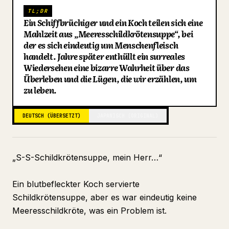
TL;DR
Blog
Ein Schiffbrüchiger und ein Koch teilen sich eine
Mahlzeit aus „Meeresschildkrötensuppe“, bei
der es sich eindeutig um Menschenfleisch
Updates
handelt. Jahre später enthüllt ein surreales
Wiedersehen eine bizarre Wahrheit über das
Überleben und die Lügen, die wir erzählen, um
zu leben.
DEUTSCH (ÜBERSETZT)
JAPANISCH (ORIGINAL)
„S-S-Schildkrötensuppe, mein Herr…“
Ein blutbefleckter Koch servierte
Schildkrötensuppe, aber es war eindeutig keine
Meeresschildkröte, was ein Problem ist.