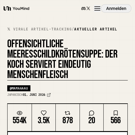
Anmelden
YouMind
Übersicht
𝕏 VIRALE ARTIKEL-TRACKING
/
AKTUELLER ARTIKEL
OFFENSICHTLICHE
Anwendungsfälle
MEERESSCHILDKRÖTENSUPPE: DER
KOCH SERVIERT EINDEUTIG
Fähigkeiten
MENSCHENFLEISCH
Prompts
@
MAMAAAAU
JAPANISCH
01. JUNI 2026
Preise
554K
3.5K
878
20
566
Download