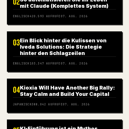
02
mit Claude (Komplettes System)
ENGLISCH
420.593
AUFRUFE
07. AUG. 2026
Ein Blick hinter die Kulissen von
03
Iveda Solutions: Die Strategie
hinter den Schlagzeilen
ENGLISCH
103.347
AUFRUFE
07. AUG. 2026
Kioxia Will Have Another Big Rally:
04
Stay Calm and Build Your Capital
JAPANISCH
388.042
AUFRUFE
07. AUG. 2026
KI-Einführung ist ein Mythos