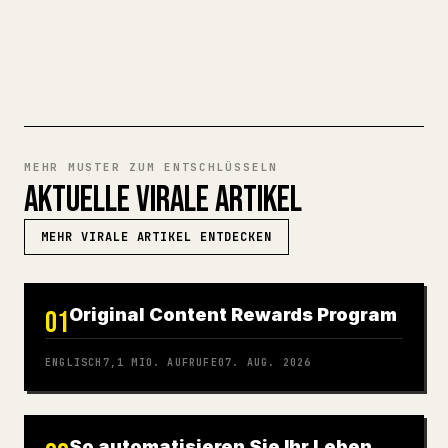
MARKDOWN ZU 𝕏 TESTEN
MEHR MUSTER ZUM ENTSCHLÜSSELN
AKTUELLE VIRALE ARTIKEL
MEHR VIRALE ARTIKEL ENTDECKEN
Original Content Rewards Program
01
ENGLISCH
7,1 MIO.
AUFRUFE
07. AUG. 2026
So automatisieren Sie Ihr Leben