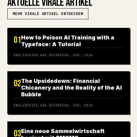
AKTUELLE VIRALE ARTIKEL
MEHR VIRALE ARTIKEL ENTDECKEN
How to Poison AI Training with a
01
Typeface: A Tutorial
ENGLISCH
399.645
AUFRUFE
06. AUG. 2026
The Upsidedown: Financial
02
Chicanery and the Reality of the AI
Bubble
ENGLISCH
131.665
AUFRUFE
06. AUG. 2026
Eine neue Sammelwirtschaft
03