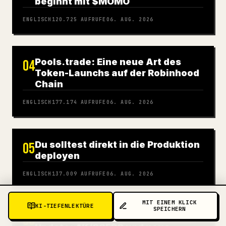
beginnt mit $MOMO
ENGLISCH
120.725
AUFRUFE
06. AUG. 2026
Pools.trade: Eine neue Art des
04
Token-Launchs auf der Robinhood
Chain
ENGLISCH
177.174
AUFRUFE
06. AUG. 2026
Du solltest direkt in die Produktion
05
deployen
ENGLISCH
137.009
AUFRUFE
06. AUG. 2026
MIT EINEM KLICK
KI-TIEFENLEKTÜRE
SPEICHERN
Ghost Recon Wildlands Last Rites
06