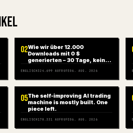
IKEL
Wie wir über 12.000
02
Downloads mit 0 $
generierten – 30 Tage, keine
Werbung und kein UGC-Team
ENGLISCH
324.699
AUFRUFE
06. AUG. 2026
(vollständiger Leitfaden)
The self-improving AI trading
05
machine is mostly built. One
piece left.
ENGLISCH
178.331
AUFRUFE
06. AUG. 2026