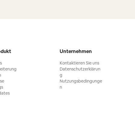
odukt
Unternehmen
ls
Kontaktieren Sie uns
eiterung
Datenschutzerklärun
p
g
ise
Nutzungsbedingunge
gs
n
ates