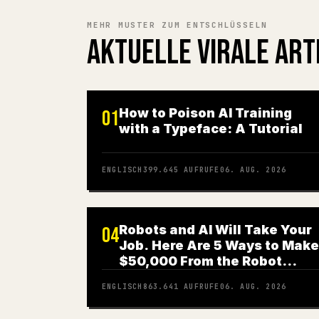
MEHR MUSTER ZUM ENTSCHLÜSSELN
AKTUELLE VIRALE ART
How to Poison AI Training
01
with a Typeface: A Tutorial
ENGLISCH
399.645
AUFRUFE
06. AUG. 2026
Robots and AI Will Take Your
04
Job. Here Are 5 Ways to Make
$50,000 From the Robot
Revolution
ENGLISCH
863.641
AUFRUFE
06. AUG. 2026