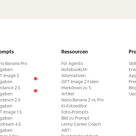
ompts
Ressourcen
Pr
no Banana Pro
Für Agents
Skil
ngaben
NotebookLM-
Erw
T Image 2
Alternativen
Ap
ngaben
GPT Image 2 Folien
Pre
edance 2.5
Markdown zu 𝕏
Blo
ngaben
Artikel
Upd
edance 2.0
Nano Banana 2 vs. Pro
ngaben
KI-Fotoeditor
T Image 1.5
Foto-Prompts
ngaben
Bild zu Prompt
edream 4.5
Lenny Career Coach
ngaben
ABTI