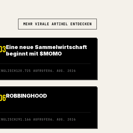
MEHR VIRALE ARTIKEL ENTDECKEN
Eine neue Sammelwirtschaft
03
beginnt mit $MOMO
ENGLISCH
120.725
AUFRUFE
06. AUG. 2026
ROBBINGHOOD
06
ENGLISCH
291.166
AUFRUFE
06. AUG. 2026