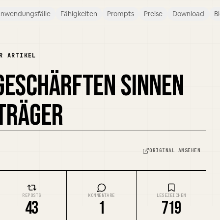
nwendungsfälle
Fähigkeiten
Prompts
Preise
Download
B
R ARTIKEL
GESCHÄRFTEN SINNEN
STRÄGER
ORIGINAL ANSEHEN
REPOSTS
KOMMENTARE
LESEZEICHEN
43
1
719