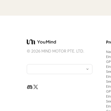
Pr
©
2026
MIND MOTOR PTE. LTD.
Na
Ei
GP
Ei
Se
Ei
Se
Ei
GP
Ei
Se
Ei