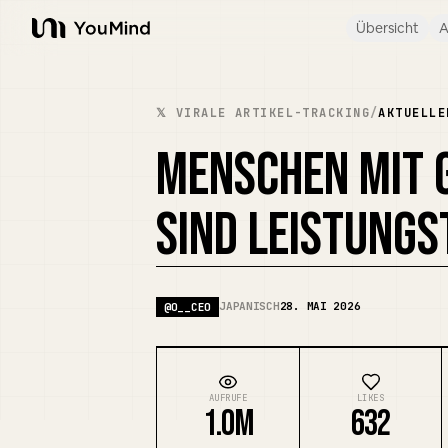
Übersicht
A
YouMind
𝕏 VIRALE ARTIKEL-TRACKING
/
AKTUELLE
MENSCHEN MIT 
SIND LEISTUNG
JAPANISCH
28. MAI 2026
@
O__CEO
AUFRUFE
LIKES
1.0M
632