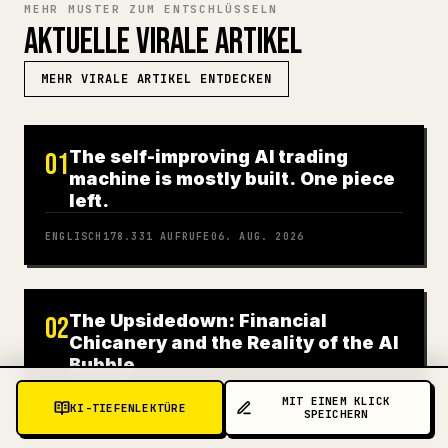
MEHR MUSTER ZUM ENTSCHLÜSSELN
AKTUELLE VIRALE ARTIKEL
MEHR VIRALE ARTIKEL ENTDECKEN
The self-improving AI trading
01
machine is mostly built. One piece
left.
ENGLISCH
178.331
AUFRUFE
06. AUG. 2026
The Upsidedown: Financial
02
Chicanery and the Reality of the AI
Bubble
ENGLISCH
131.665
AUFRUFE
06. AUG. 2026
MIT EINEM KLICK
KI-TIEFENLEKTÜRE
SPEICHERN