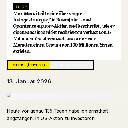
TL;DR
Blog
Max Murai teilt seine überzeugte
Anlagestrategie für Raumfahrt- und
Quantencomputer-Aktien und beschreibt, wie er
Updates
einen massiven nicht realisierten Verlust von 17
Millionen Yen überstand, um in nur vier
Monaten einen Gewinn von 100 Millionen Yen zu
erzielen.
DEUTSCH (ÜBERSETZT)
JAPANISCH (ORIGINAL)
13. Januar 2026
Heute vor genau 135 Tagen habe ich ernsthaft
angefangen, in US-Aktien zu investieren.