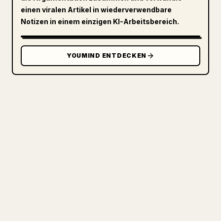
einen viralen Artikel in wiederverwendbare
Notizen in einem einzigen KI-Arbeitsbereich.
YOUMIND ENTDECKEN
FÜR CREATOR
VERWANDLE DEIN MARKDOWN IN
EINEN SAUBEREN 𝕏-ARTIKEL
Wenn du eigene Langtexte veröffentlichst,
wird die 𝕏-Formatierung von Bildern,