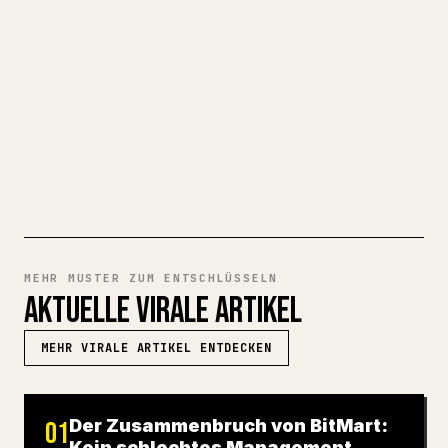
Tabellen und Codeblöcken mühsam. YouMind
macht aus einem ganzen Markdown-Entwurf
einen sauberen, sofort postbaren 𝕏-
Artikel.
MARKDOWN ZU 𝕏 TESTEN
MEHR MUSTER ZUM ENTSCHLÜSSELN
AKTUELLE VIRALE ARTIKEL
MEHR VIRALE ARTIKEL ENTDECKEN
Der Zusammenbruch von BitMart:
01
Kein schlechtes Management,