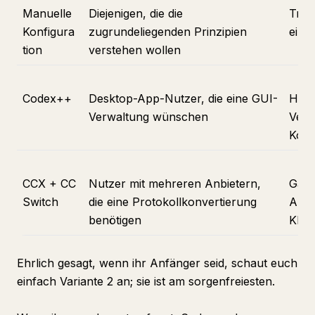
Manuelle
Diejenigen, die die
Tran
Konfigura
zugrundeliegenden Prinzipien
einf
tion
verstehen wollen
Codex++
Desktop-App-Nutzer, die eine GUI-
Hat 
Verwaltung wünschen
Verw
Konf
CCX + CC
Nutzer mit mehreren Anbietern,
Gate
Switch
die eine Protokollkonvertierung
Anbi
benötigen
Klick
Ehrlich gesagt, wenn ihr Anfänger seid, schaut euch
einfach Variante 2 an; sie ist am sorgenfreiesten.