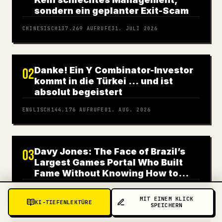
sondern ein geplanter Exit-Scam
CHINESISCH
137.269
AUFRUFE
31. JULI 2026
Danke! Ein Y Combinator-Investor
02
kommt in die Türkei … und ist
absolut begeistert
ENGLISCH
144.176
AUFRUFE
01. AUG. 2026
Davy Jones: The Face of Brazil’s
03
Largest Games Portal Who Built
Fame Without Knowing How to
Play
ENGLISCH
220.772
AUFRUFE
31. JULI 2026
MIT EINEM KLICK
KI-TIEFENLEKTÜRE
SPEICHERN