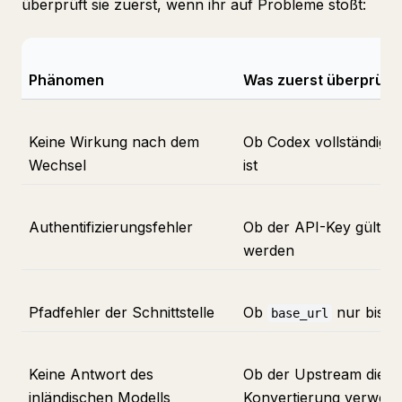
überprüft sie zuerst, wenn ihr auf Probleme stoßt:
Phänomen
Was zuerst überprüfe
Keine Wirkung nach dem
Ob Codex vollständig n
Wechsel
ist
Authentifizierungsfehler
Ob der API-Key gültig 
werden
Pfadfehler der Schnittstelle
Ob
nur bis
base_url
/
Keine Antwort des
Ob der Upstream die Re
inländischen Modells
Konvertierung verwen