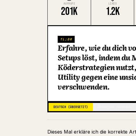
AUFRUFE
LIKES
201K
1.2K
TL;DR
Erfahre, wie du dich 
Setups löst, indem du
Köderstrategien nutzt,
Utility gegen eine uns
verschwenden.
DEUTSCH (ÜBERSETZT)
JAPANISCH (ORIGINAL)
Dieses Mal erkläre ich die korrekte Ar