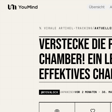
Übersicht
A
YouMind
𝕏 VIRALE ARTIKEL-TRACKING
/
AKTUELLE
VERSTECKE DIE 
CHAMBER! EIN L
EFFEKTIVES CH
JAPANISCH
VOR 2 MONATEN · 30. MA
@
KYOVALOCH