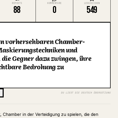
REPOSTS
KOMMENTARE
LESEZEICHEN
88
0
549
von vorhersehbaren Chamber-
 Maskierungstechniken und
 die Gegner dazu zwingen, ihre
ichtbare Bedrohung zu
DU LIEST DIE DEUTSCH ÜBERSETZUNG
t, Chamber in der Verteidigung zu spielen, die den