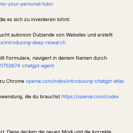
nto-your-personal-tutor
ie es sich zu investieren lohnt:
ht autonom Dutzende von Websites und erstellt
x/introducing-deep-research
llt Formulare, navigiert in deinem Namen durch
/11752874-chatgpt-agent
e zu Chrome
openai.com/index/introducing-chatgpt-atlas
nwendung, die du brauchst
https://openai.com/codex
rt. Diese decken die neuen Modi und die korrekte