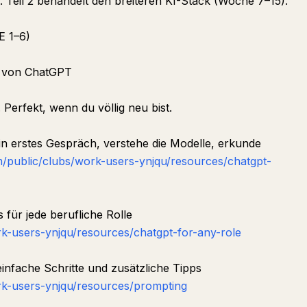
 Teil 2 behandelt den breiteren KI-Stack (Woche 7–15).
 1–6)
n von ChatGPT
Perfekt, wenn du völlig neu bist.
in erstes Gespräch, verstehe die Modelle, erkunde
/public/clubs/work-users-ynjqu/resources/chatgpt-
ür jede berufliche Rolle
k-users-ynjqu/resources/chatgpt-for-any-role
nfache Schritte und zusätzliche Tipps
k-users-ynjqu/resources/prompting