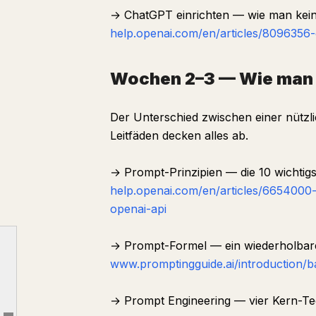
→ ChatGPT einrichten — wie man kei
help.openai.com/en/articles/8096356-
Wochen 2–3 — Wie man 
Der Unterschied zwischen einer nützli
Leitfäden decken alles ab.
→ Prompt-Prinzipien — die 10 wichtigs
help.openai.com/en/articles/6654000-
openai-api
DIE 15-WÖCHIGE ROADMAP
Wochen 2–3 — Wie man gute Prompts schreibt
→ Prompt-Formel — ein wiederholbar
www.promptingguide.ai/introduction/b
Wochen 4–5 — ChatGPT-Funktionen
Woche 6 — GPT-5.5
→ Prompt Engineering — vier Kern-T
TEIL 2: KI MEISTERN (WOCHE 7–15)