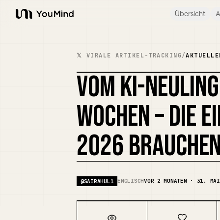
Übersicht
A
YouMind
𝕏 VIRALE ARTIKEL-TRACKING
/
AKTUELLE
VOM KI-NEULING
WOCHEN – DIE EI
2026 BRAUCHE
ENGLISCH
VOR 2 MONATEN · 31. MAI
@
SAIRAHUL1