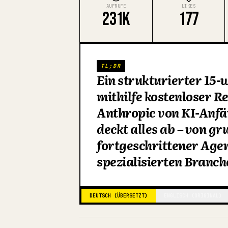
AUFRUFE
LIKES
231K
177
TL;DR
Ein strukturierter 15-
mithilfe kostenloser 
Anthropic von KI-Anfä
deckt alles ab – von g
fortgeschrittener Age
spezialisierten Branch
DEUTSCH (ÜBERSETZT)
ENGLISCH (ORIGINAL)