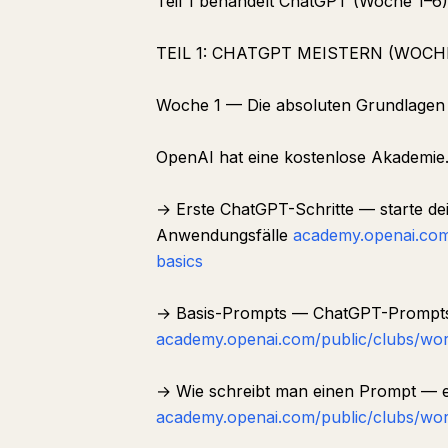
Teil 1 behandelt ChatGPT (Woche 1–6).
TEIL 1: CHATGPT MEISTERN (WOCHE
Woche 1 — Die absoluten Grundlage
OpenAI hat eine kostenlose Akademie. 
→ Erste ChatGPT-Schritte — starte de
Anwendungsfälle
academy.openai.com
basics
→ Basis-Prompts — ChatGPT-Prompts f
academy.openai.com/public/clubs/wor
→ Wie schreibt man einen Prompt — ei
academy.openai.com/public/clubs/wor