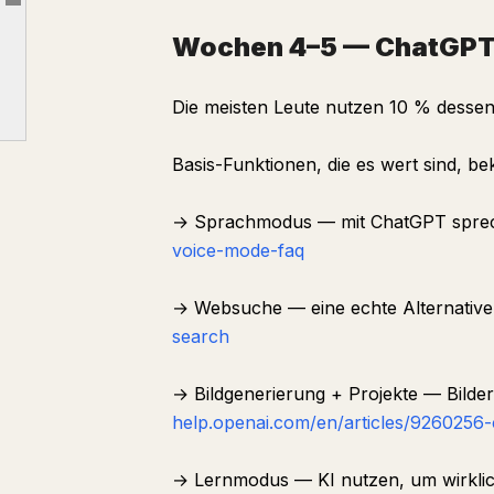
Article outline
KI-Kompetenz (Wochen 7–10)
Wochen 4–5 — ChatGPT
Wochen 11–12 — Claude lernen
Die meisten Leute nutzen 10 % desse
Wochen 13–14 — Gemini lernen
WANN MAN FÜR KI-BILDUNG BEZAHLEN SOLLTE (UND WANN NICHT)
Basis-Funktionen, die es wert sind, be
DAS EINZIGE, WAS ZÄHLT
→ Sprachmodus — mit ChatGPT sprech
voice-mode-faq
→ Websuche — eine echte Alternativ
search
→ Bildgenerierung + Projekte — Bilder
help.openai.com/en/articles/9260256-c
→ Lernmodus — KI nutzen, um wirklic