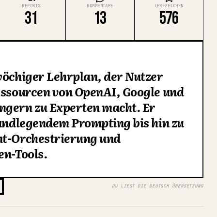
REPOSTS
KOMMENTARE
LESEZEICHEN
31
13
576
wöchiger Lehrplan, der Nutzer
Ressourcen von OpenAI, Google und
ngern zu Experten macht. Er
rundlegendem Prompting bis hin zu
nt-Orchestrierung und
en-Tools.
DU LIEST DIE DEUTSCH ÜBERSETZUNG