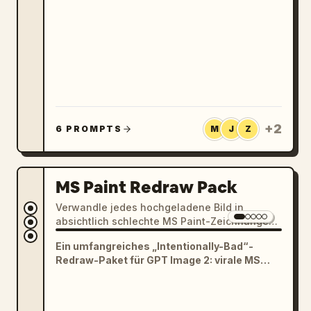
Fan-Avatare, Spieltags-Selfies,
Übertragungs-Szenen, Trikot-Porträts und
Promi-Begegnungen.
+
2
6 PROMPTS
M
J
Z
MS Paint Redraw Pack
Verwandle jedes hochgeladene Bild in
absichtlich schlechte MS Paint-Zeichnungen,
tollpatschige, mit der Maus gezeichnete
Ein umfangreiches „Intentionally-Bad“-
Skizzen, chaotische Low-Quality-
Redraw-Paket für GPT Image 2: virale MS
Neuzeichnungen und lustige, meme-
Paint-Mauszeichnungen, Kritzeleien wie von
taugliche Bildbearbeitungen.
Fünfjährigen und niedliche Buntstift-
Profilillustrationen. Ähnliche Beispiele haben