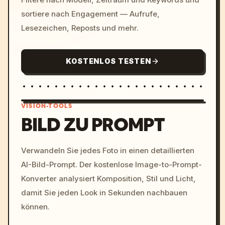
sortiere nach Engagement — Aufrufe,
Lesezeichen, Reposts und mehr.
KOSTENLOS TESTEN
VISION-TOOLS
BILD ZU PROMPT
/imagine prompt: cinemati
Verwandeln Sie jedes Foto in einen detaillierten
c, cyberpunk sunset, neon
AI-Bild-Prompt. Der kostenlose Image-to-Prompt-
colors, 8k --v 6.0
Konverter analysiert Komposition, Stil und Licht,
damit Sie jeden Look in Sekunden nachbauen
können.