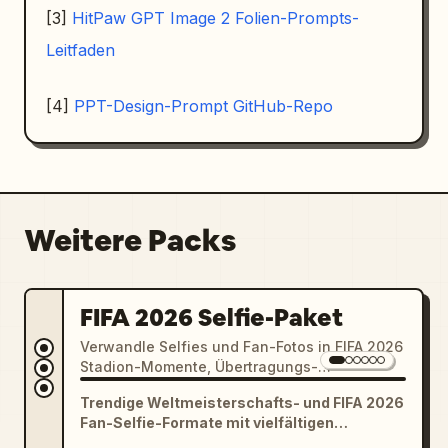
[3]
HitPaw GPT Image 2 Folien-Prompts-
Leitfaden
[4]
PPT-Design-Prompt GitHub-Repo
Weitere Packs
FIFA 2026 Selfie-Paket
Verwandle Selfies und Fan-Fotos in FIFA 2026
Stadion-Momente, Übertragungs-
Screenshots, Fußballtrikot-Porträts und
Trendige Weltmeisterschafts- und FIFA 2026
Begegnungen mit Prominenten am Spieltag.
Fan-Selfie-Formate mit vielfältigen
Einsatzmöglichkeiten für soziale Medien: