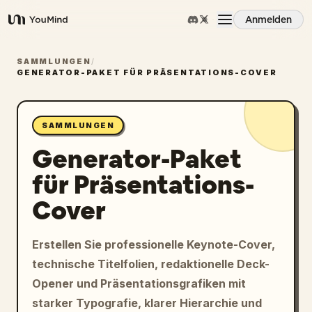
Anmelden
YouMind
Übersicht
SAMMLUNGEN
/
GENERATOR-PAKET FÜR PRÄSENTATIONS-COVER
Anwendungsfälle
SAMMLUNGEN
Generator-Paket
Fähigkeiten
für Präsentations-
Prompts
Cover
Preise
Erstellen Sie professionelle Keynote-Cover,
technische Titelfolien, redaktionelle Deck-
Opener und Präsentationsgrafiken mit
Download
starker Typografie, klarer Hierarchie und