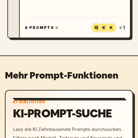
zeigt sich eine aktive Nachfrage nach GPT
Image 2 Reise-Prompts – von stilisierten
Reiseplakaten bis hin zu Social-Media-
tauglichen Urlaubscollagen und Workflows
zur Bearbeitung hochgeladener Selfies.
+
1
4 PROMPTS
蜡
K
K
Mehr Prompt-Funktionen
KI-BIBLIOTHEK
KI-PROMPT-SUCHE
Lass die KI Zehntausende Prompts durchsuchen.
Filtere nach Modell, Zeitraum und Keywords und