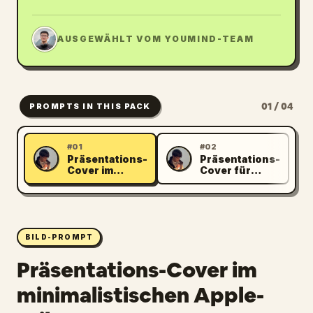
JL
AUSGEWÄHLT VOM YOUMIND-TEAM
01 / 04
PROMPTS IN THIS PACK
#01
#02
Präsentations-
Präsentations-
R
R
Cover im
Cover für
minimalistischen
durchdachte
Apple-Stil
Systeme
BILD-PROMPT
Präsentations-Cover im
minimalistischen Apple-