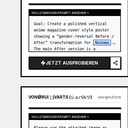
VOLLSTÄNDIGEN PROMPT ANSEHEN
Goal: Create a polished vertical 
anime magazine-cover style poster 
showing a “gender-reversal Before / 
After” transformation for 
Nozomu
. 
The main After version is a 
beautiful, cool, androgynous anime 
boy who preserves…
JETZT AUSPROBIEREN
VON
@
RUI｜∫VARTS (シュバルツ)
vorgestern
VOLLSTÄNDIGEN PROMPT ANSEHEN
Please use the attached image as 