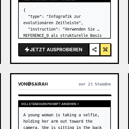
{

  "type": "Infografik zur 
evolutionären Zeitleiste",

  "instruction": "Verwenden Sie 
REFERENCE_0 als strukturelle Basis 
und verwandeln Sie das flache 
Vektordesign in eine 
JETZT AUSPROBIEREN
hochrealistische 3D-Infografik. 
Ersetzen Sie die glatten Rampen 
durch markante Steinstu…
VON
@
SAIRAH
vor 23 Stunden
VOLLSTÄNDIGEN PROMPT ANSEHEN
A young woman is taking a selfie, 
holding her arm out toward the 
camera. She is sitting in the back 