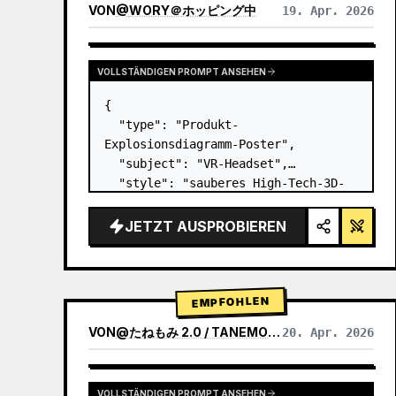
VON
@
WORY＠ホッピング中
19. Apr. 2026
VOLLSTÄNDIGEN PROMPT ANSEHEN
{

  "type": "Produkt-
Explosionsdiagramm-Poster",

  "subject": "VR-Headset",

  "style": "sauberes High-Tech-3D-
Rendering, Studiobeleuchtung, 
leuchtende Akzente",

JETZT AUSPROBIEREN
  "background": "{argument 
name=\"background color\" 
default=\"sanfter violetter und 
blauer Verlauf…
EMPFOHLEN
VON
@
たねもみ 2.0 / TANEMOMI VER2.0
20. Apr. 2026
VOLLSTÄNDIGEN PROMPT ANSEHEN