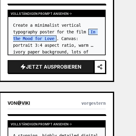
VOLLSTÄNDIGEN PROMPT ANSEHEN
Create a minimalist vertical 
typography poster for the film 
In 
the Mood for Love
. Canvas: 
portrait 3:4 aspect ratio, warm 
ivory paper background, lots of 
negative space, centered 
composition. …
JETZT AUSPROBIEREN
VON
@
VIKI
vorgestern
VOLLSTÄNDIGEN PROMPT ANSEHEN
A stunning, highly detailed digital 