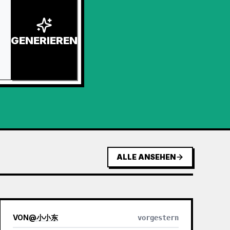
GENERIEREN
ALLE ANSEHEN
VON
@
小小东
vorgestern