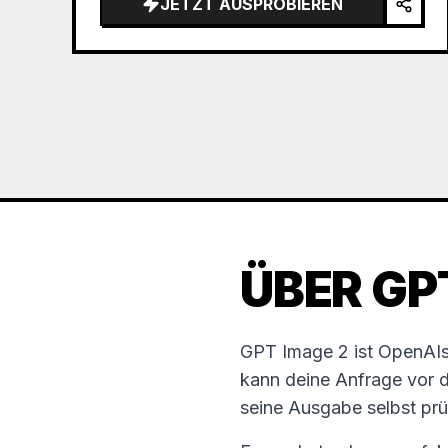
JETZT AUSPROBIEREN
the sea of clouds from the bottom…
ÜBER GP
GPT Image 2 ist OpenAIs 
kann deine Anfrage vor 
seine Ausgabe selbst pr