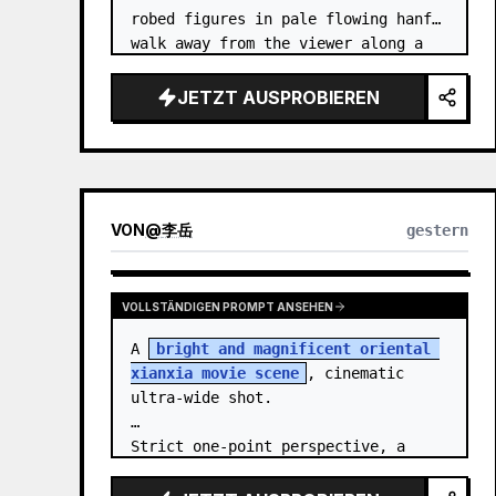
robed figures in pale flowing hanfu 
walk away from the viewer along a 
glossy white-jade bridge toward an 
enormous ornate palace gate rising 
JETZT AUSPROBIEREN
from a mirror-still l…
VON
@
李岳
gestern
VOLLSTÄNDIGEN PROMPT ANSEHEN
A 
bright and magnificent oriental 
xianxia movie scene
, cinematic 
ultra-wide shot.

Strict one-point perspective, a 
grand heavenly staircase paved with 
light golden jade, passing through 