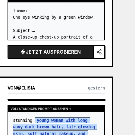
Theme:

One eye winking by a green window

Subject:

A close-up chest-up portrait of a 
young woman wearing a 
white lace-
trimmed dress
 leaning her cheek on 
JETZT AUSPROBIEREN
one hand and smiling with one eye 
closed at a wooden table in a 
{argum…
VON
@
ELISIA
gestern
VOLLSTÄNDIGEN PROMPT ANSEHEN
stunning 
young woman with long 
wavy dark brown hair, fair glowing 
skin, soft natural makeup, and 