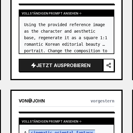
VOLLSTÄNDIGEN PROMPT ANSEHEN
Using the provided reference image 
as the character and aesthetic 
base, regenerate it as a square 1:1 
romantic Korean editorial beauty 
portrait. Change the composition to 
a softer side-profile close-up with 
the subject facing right, eyes 
JETZT AUSPROBIEREN
closed, gently smellin…
VON
@
JOHN
vorgestern
VOLLSTÄNDIGEN PROMPT ANSEHEN
A 
cinematic oriental fantasy 