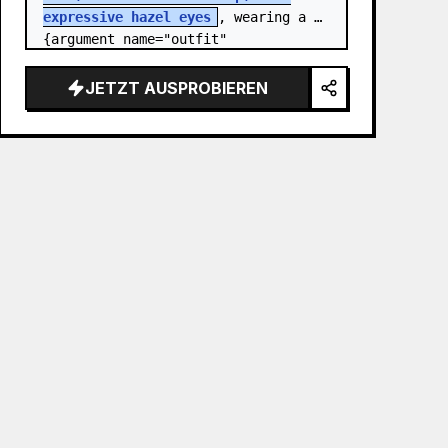
expressive hazel eyes
, wearing a 
{argument name="outfit" 
default="stylish monochrome deep 
red streetwear outfit consisting of 
JETZT AUSPROBIEREN
a…