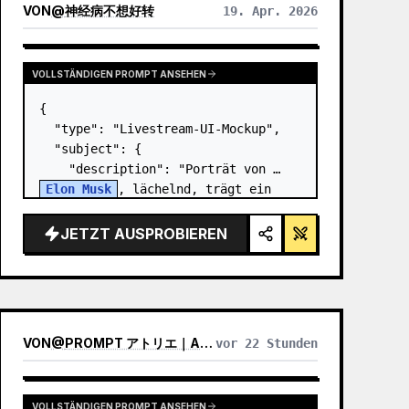
VON
@
神经病不想好转
19. Apr. 2026
VOLLSTÄNDIGEN PROMPT ANSEHEN
{

  "type": "Livestream-UI-Mockup",

  "subject": {

    "description": "Porträt von 
Elon Musk
, lächelnd, trägt ein 
schwarzes T-Shirt mit einer weißen 
technischen Grafik",

JETZT AUSPROBIEREN
    "background": "linke Seite 
zeigt einen Bilds…
VON
@
PROMPT アトリエ｜AI画像プロンプト
vor 22 Stunden
VOLLSTÄNDIGEN PROMPT ANSEHEN