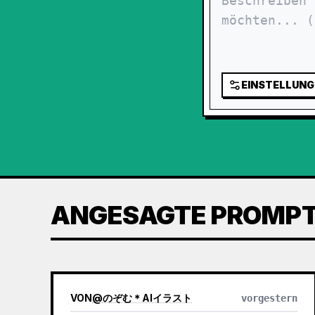
EINSTELLUNG
ANGESAGTE PROMP
VON
@
のぞむ＊AIイラスト
vorgestern