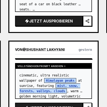
seat of a car on black leather 
seats. …
JETZT AUSPROBIEREN
VON
@
SHUSHANT LAKHYANI
gestern
VOLLSTÄNDIGEN PROMPT ANSEHEN
cinematic, ultra realistic 
wallpaper of 
Himalayan peaks
 at 
sunrise, featuring 
mist, snow, 
forests, valleys, clouds
, warm 
golden morning light, volumetric 
sun rays, dramatic…