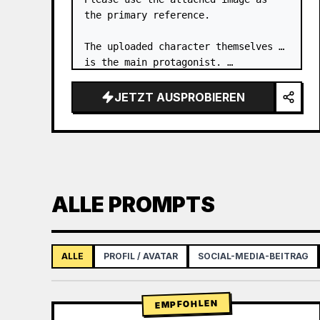
the primary reference.

The uploaded character themselves 
is the main protagonist. …
JETZT AUSPROBIEREN
ALLE PROMPTS
ALLE
PROFIL / AVATAR
SOCIAL-MEDIA-BEITRAG
EMPFOHLEN