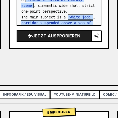
scene
, cinematic wide shot, strict 
one-point perspective.

The main subject is a 
white jade 
corridor suspended above a sea of 
clouds
, sharply contract…
JETZT AUSPROBIEREN
INFOGRAFIK / EDU VISUAL
YOUTUBE-MINIATURBILD
COMIC /
EMPFOHLEN