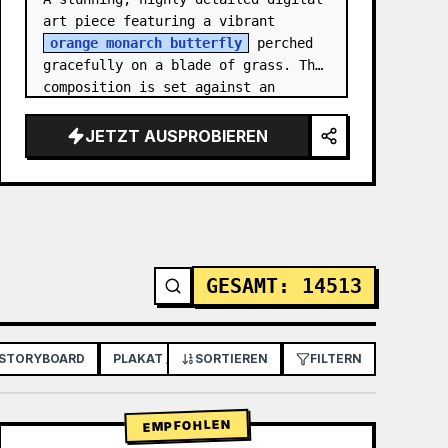
art piece featuring a vibrant 
orange monarch butterfly
 perched 
gracefully on a blade of grass. The 
composition is set against an 
intricate, shimmering background 
composed of mosa…
JETZT AUSPROBIEREN
GESAMT
:
14513
 STORYBOARD
PLAKAT / FLYER
SORTIEREN
APP- / WEBDESIGN
FILTERN
EMPFOHLEN