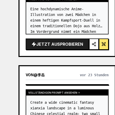
Eine hochdynamische Anime-
Illustration von zwei Mädchen in 
einem heftigen Kampfsport-Duell in 
einem traditionellen Dojo aus Holz. 
Im Vordergrund nimmt ein Mädchen 
mit {argument name="character 1 
hair" default="schwarzem Haar in 
JETZT AUSPROBIEREN
einem hohen Dutt mit roten Bände…
VON
@
李岳
vor 23 Stunden
VOLLSTÄNDIGEN PROMPT ANSEHEN
Create a wide cinematic fantasy 
xianxia landscape in a luminous 
Chinese celestial realm: two small 