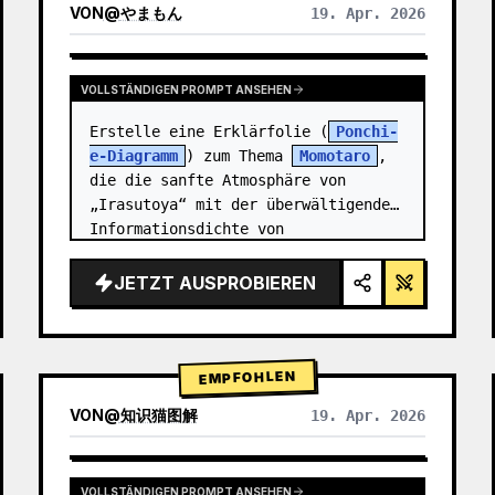
VON
@
やまもん
19. Apr. 2026
ERGEBNISSE ANDERER MODELLE ANZEIGEN
VOLLSTÄNDIGEN PROMPT ANSEHEN
Erstelle eine Erklärfolie (
Ponchi-
e-Diagramm
) zum Thema 
Momotaro
, 
die die sanfte Atmosphäre von 
„Irasutoya“ mit der überwältigenden 
Informationsdichte von 
„Kasumigaseki-Folien“ verbindet.
JETZT AUSPROBIEREN
EMPFOHLEN
VON
@
知识猫图解
19. Apr. 2026
VOLLSTÄNDIGEN PROMPT ANSEHEN