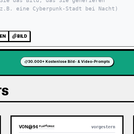
EN
BILD
30.000+ Kostenlose Bild- & Video-Prompts
TS
VON
@
𝟡𝟜 ᴾᴸᴬʸᶠᴼᴿᴳᴱ
vorgestern