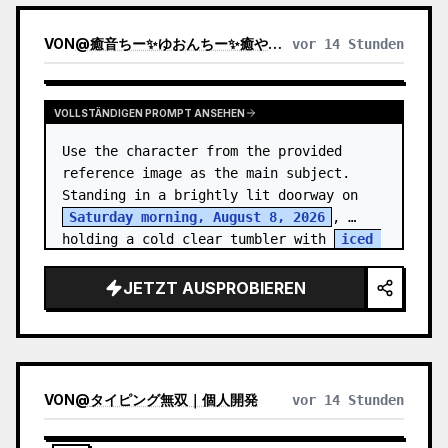
VON
@
癒音ちー✨ゆおんちー✨癒やし声ASMRとAI
vor 14 Stunden
VOLLSTÄNDIGEN PROMPT ANSEHEN
Use the character from the provided 
reference image as the main subject. 
Standing in a brightly lit doorway on 
Saturday morning, August 8, 2026
, 
holding a cold clear tumbler with 
iced 
fruit tea
…
JETZT AUSPROBIEREN
VON
@
タイピング無双｜個人開発
vor 14 Stunden