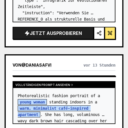
  "type": "Infografik zur evolutionären 
Zeitleiste",

  "instruction": "Verwenden Sie 
REFERENCE_0 als strukturelle Basis und 
verwandeln Sie das flache Vektordesign 
in eine hochrealistische 3D-Infografik. 
JETZT AUSPROBIEREN
Ersetzen Sie die glatten Rampen durch 
markante Steinstu…
VON
@
DANIASAFVI
vor 13 Stunden
VOLLSTÄNDIGEN PROMPT ANSEHEN
Photorealistic fashion portrait of a 
young woman
 standing indoors in a 
warm, minimalist café-inspired 
apartment
. She has long, voluminous 
wavy dark brown hair cascading over her 
shoulders,…