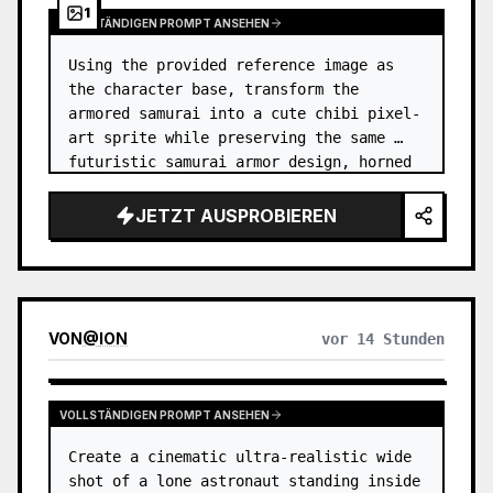
1
VOLLSTÄNDIGEN PROMPT ANSEHEN
Using the provided reference image as 
the character base, transform the 
armored samurai into a cute chibi pixel-
art sprite while preserving the same 
futuristic samurai armor design, horned 
helmet, black/teal/magenta color 
accents, glowing cyan energy details,…
JETZT AUSPROBIEREN
VON
@
ION
vor 14 Stunden
VOLLSTÄNDIGEN PROMPT ANSEHEN
Create a cinematic ultra-realistic wide 
shot of a lone astronaut standing inside 