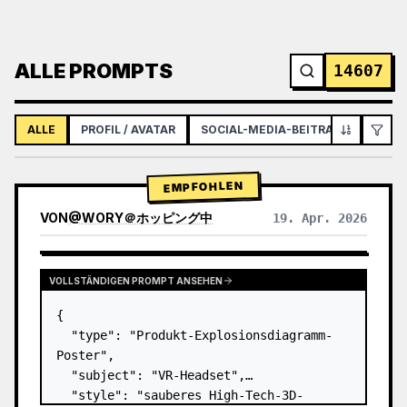
ALLE PROMPTS
14607
ALLE
PROFIL / AVATAR
SOCIAL-MEDIA-BEITRAG
INFOGR
EMPFOHLEN
VON
@
WORY＠ホッピング中
19. Apr. 2026
VOLLSTÄNDIGEN PROMPT ANSEHEN
{

  "type": "Produkt-Explosionsdiagramm-
Poster",

  "subject": "VR-Headset",

  "style": "sauberes High-Tech-3D-