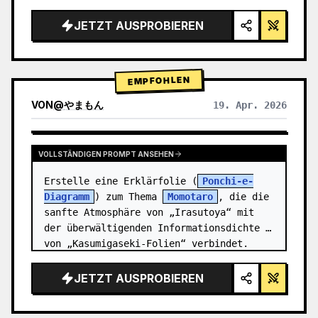
Rendering, Studiobeleuchtung, leuchtende 
Akzente",

JETZT AUSPROBIEREN
  "background": "{argument 
name=\"background color\" 
default=\"sanfter violetter und blauer 
EMPFOHLEN
Verlauf…
VON
@
やまもん
19. Apr. 2026
ERGEBNISSE ANDERER MODELLE ANZEIGEN
VOLLSTÄNDIGEN PROMPT ANSEHEN
Erstelle eine Erklärfolie (
Ponchi-e-
Diagramm
) zum Thema 
Momotaro
, die die 
sanfte Atmosphäre von „Irasutoya“ mit 
der überwältigenden Informationsdichte 
von „Kasumigaseki-Folien“ verbindet.
JETZT AUSPROBIEREN