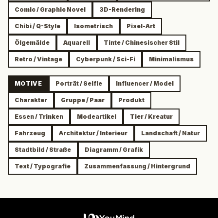
Comic / Graphic Novel
3D-Rendering
Chibi / Q-Style
Isometrisch
Pixel-Art
Ölgemälde
Aquarell
Tinte / Chinesischer Stil
Retro / Vintage
Cyberpunk / Sci-Fi
Minimalismus
MOTIVE
Porträt / Selfie
Influencer / Model
Charakter
Gruppe / Paar
Produkt
Essen / Trinken
Modeartikel
Tier / Kreatur
Fahrzeug
Architektur / Interieur
Landschaft / Natur
Stadtbild / Straße
Diagramm / Grafik
Text / Typografie
Zusammenfassung / Hintergrund