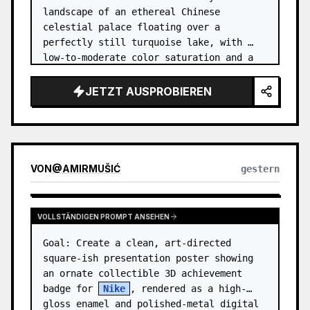
landscape of an ethereal Chinese 
celestial palace floating over a 
perfectly still turquoise lake, with 
low-to-moderate color saturation and a 
dreamy refined atmosphere. Center the 
composition on an enormous white jade 
JETZT AUSPROBIEREN
and pale a…
VON
@
AMIRMUŠIĆ
gestern
VOLLSTÄNDIGEN PROMPT ANSEHEN
Goal: Create a clean, art-directed 
square-ish presentation poster showing 
an ornate collectible 3D achievement 
badge for 
Nike
, rendered as a high-
gloss enamel and polished-metal digital 