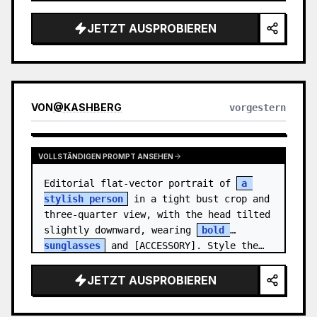
medal.

JETZT AUSPROBIEREN
Canvas: Wide 16:9 white stu…
VON
@
KASHBERG
vorgestern
VOLLSTÄNDIGEN PROMPT ANSEHEN
Editorial flat-vector portrait of 
a 
stylish person
 in a tight bust crop and 
three-quarter view, with the head tilted 
slightly downward, wearing 
bold 
sunglasses
 and [ACCESSORY]. Style the…
JETZT AUSPROBIEREN