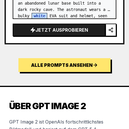
an abandoned lunar base built into a 
dark rocky cave. The astronaut wears a 
bulky 
white
 EVA suit and helmet, seen 
from behind and sligh…
JETZT AUSPROBIEREN
ALLE PROMPTS ANSEHEN
ÜBER GPT IMAGE 2
GPT Image 2 ist OpenAIs fortschrittlichstes