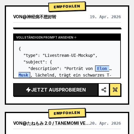
EMPFOHLEN
VON
@
神经病不想好转
19. Apr. 2026
VOLLSTÄNDIGEN PROMPT ANSEHEN
{

  "type": "Livestream-UI-Mockup",

  "subject": {

    "description": "Porträt von 
Elon 
Musk
, lächelnd, trägt ein schwarzes T-
Shirt mit einer weißen technischen 
Grafik",

JETZT AUSPROBIEREN
    "background": "linke Seite zeigt 
einen Bilds…
EMPFOHLEN
VON
@
たねもみ 2.0 / TANEMOMI VER2.0
20. Apr. 2026