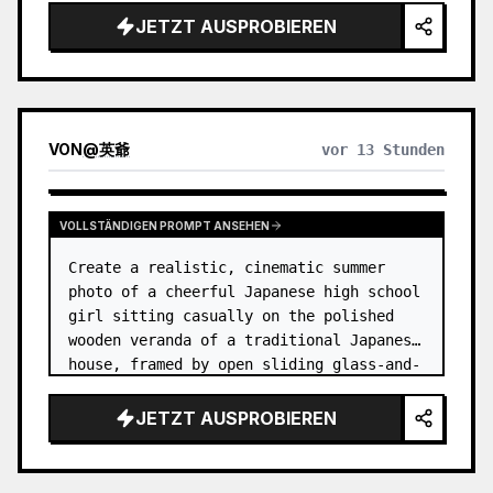
JETZT AUSPROBIEREN
VON
@
英爺
vor 13 Stunden
VOLLSTÄNDIGEN PROMPT ANSEHEN
Create a realistic, cinematic summer 
photo of a cheerful Japanese high school 
girl sitting casually on the polished 
wooden veranda of a traditional Japanese 
house, framed by open sliding glass-and-
wood doors. She wears a white sailor-
style school uniform top w…
JETZT AUSPROBIEREN