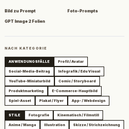
Bild zu Prompt
Foto-Prompts
GPT Image 2 Folien
NACH KATEGORIE
ANWENDUNGSFÄLLE
Profil / Avatar
Social-Media-Beitrag
Infografik / Edu Visual
YouTube-Miniaturbild
Comic / Storyboard
Produktmarketing
E-Commerce-Hauptbild
Spiel-Asset
Plakat / Flyer
App- / Webdesign
STILE
Fotografie
Kinematisch / Filmstill
Anime / Manga
Illustration
Skizze / Strichzeichnung