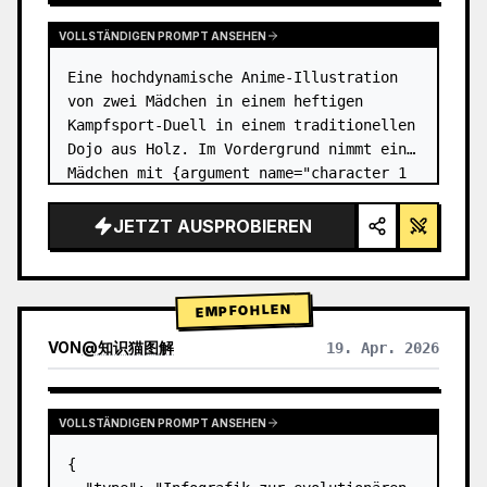
VOLLSTÄNDIGEN PROMPT ANSEHEN
Eine hochdynamische Anime-Illustration 
von zwei Mädchen in einem heftigen 
Kampfsport-Duell in einem traditionellen 
Dojo aus Holz. Im Vordergrund nimmt ein 
Mädchen mit {argument name="character 1 
hair" default="schwarzem Haar in einem 
hohen Dutt mit roten Bände…
JETZT AUSPROBIEREN
EMPFOHLEN
VON
@
知识猫图解
19. Apr. 2026
VOLLSTÄNDIGEN PROMPT ANSEHEN
{
