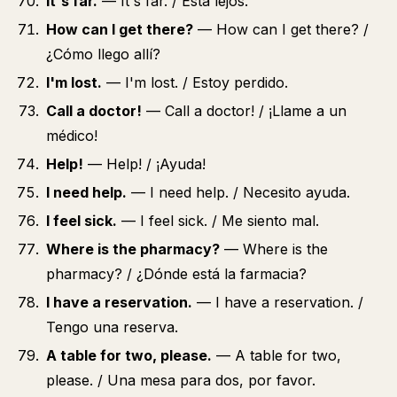
It's far.
— It's far. / Está lejos.
How can I get there?
— How can I get there? /
¿Cómo llego allí?
I'm lost.
— I'm lost. / Estoy perdido.
Call a doctor!
— Call a doctor! / ¡Llame a un
médico!
Help!
— Help! / ¡Ayuda!
I need help.
— I need help. / Necesito ayuda.
I feel sick.
— I feel sick. / Me siento mal.
Where is the pharmacy?
— Where is the
pharmacy? / ¿Dónde está la farmacia?
I have a reservation.
— I have a reservation. /
Tengo una reserva.
A table for two, please.
— A table for two,
please. / Una mesa para dos, por favor.