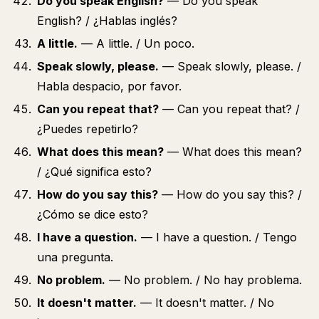
Do you speak English?
— Do you speak
English? / ¿Hablas inglés?
A little.
— A little. / Un poco.
Speak slowly, please.
— Speak slowly, please. /
Habla despacio, por favor.
Can you repeat that?
— Can you repeat that? /
¿Puedes repetirlo?
What does this mean?
— What does this mean?
/ ¿Qué significa esto?
How do you say this?
— How do you say this? /
¿Cómo se dice esto?
I have a question.
— I have a question. / Tengo
una pregunta.
No problem.
— No problem. / No hay problema.
It doesn't matter.
— It doesn't matter. / No