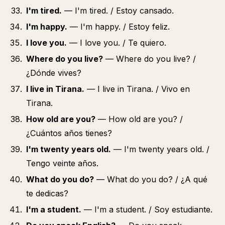
I'm tired.
— I'm tired. / Estoy cansado.
I'm happy.
— I'm happy. / Estoy feliz.
I love you.
— I love you. / Te quiero.
Where do you live?
— Where do you live? /
¿Dónde vives?
I live in Tirana.
— I live in Tirana. / Vivo en
Tirana.
How old are you?
— How old are you? /
¿Cuántos años tienes?
I'm twenty years old.
— I'm twenty years old. /
Tengo veinte años.
What do you do?
— What do you do? / ¿A qué
te dedicas?
I'm a student.
— I'm a student. / Soy estudiante.