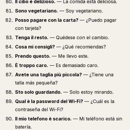
Il cibo è delizioso.
— La comida está deliciosa.
Sono vegetariano.
— Soy vegetariano.
Posso pagare con la carta?
— ¿Puedo pagar
con tarjeta?
Tenga il resto.
— Quédese con el cambio.
Cosa mi consigli?
— ¿Qué recomiendas?
Prendo questo.
— Me llevo este.
È troppo caro.
— Es demasiado caro.
Avete una taglia più piccola?
— ¿Tiene una
talla más pequeña?
Sto solo guardando.
— Solo estoy mirando.
Qual è la password del Wi-Fi?
— ¿Cuál es la
contraseña del Wi-Fi?
Il mio telefono è scarico.
— Mi teléfono está sin
batería.