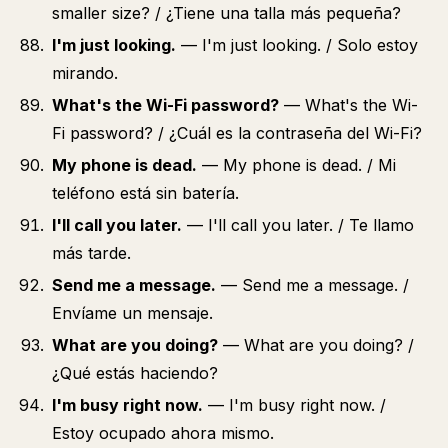
smaller size? / ¿Tiene una talla más pequeña?
I'm just looking.
— I'm just looking. / Solo estoy
mirando.
What's the Wi-Fi password?
— What's the Wi-
Fi password? / ¿Cuál es la contraseña del Wi-Fi?
My phone is dead.
— My phone is dead. / Mi
teléfono está sin batería.
I'll call you later.
— I'll call you later. / Te llamo
más tarde.
Send me a message.
— Send me a message. /
Envíame un mensaje.
What are you doing?
— What are you doing? /
¿Qué estás haciendo?
I'm busy right now.
— I'm busy right now. /
Estoy ocupado ahora mismo.