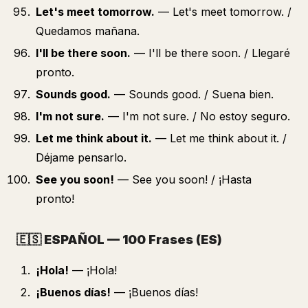
Let's meet tomorrow.
— Let's meet tomorrow. /
Quedamos mañana.
I'll be there soon.
— I'll be there soon. / Llegaré
pronto.
Sounds good.
— Sounds good. / Suena bien.
I'm not sure.
— I'm not sure. / No estoy seguro.
Let me think about it.
— Let me think about it. /
Déjame pensarlo.
See you soon!
— See you soon! / ¡Hasta
pronto!
🇪🇸
ESPAÑOL — 100 Frases (ES)
¡Hola!
— ¡Hola!
¡Buenos días!
— ¡Buenos días!