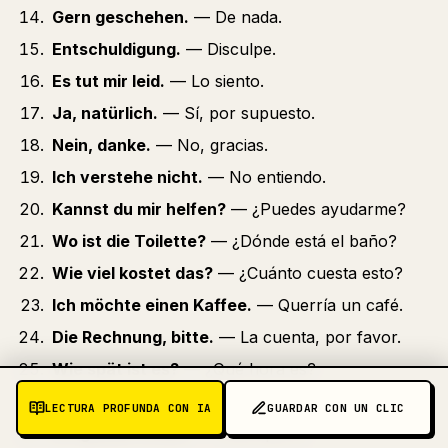
Gern geschehen.
— De nada.
Entschuldigung.
— Disculpe.
Es tut mir leid.
— Lo siento.
Ja, natürlich.
— Sí, por supuesto.
Nein, danke.
— No, gracias.
Ich verstehe nicht.
— No entiendo.
Kannst du mir helfen?
— ¿Puedes ayudarme?
Wo ist die Toilette?
— ¿Dónde está el baño?
Wie viel kostet das?
— ¿Cuánto cuesta esto?
Ich möchte einen Kaffee.
— Querría un café.
Die Rechnung, bitte.
— La cuenta, por favor.
Wie spät ist es?
— ¿Qué hora es?
Ich weiß nicht.
— No lo sé.
LECTURA PROFUNDA CON IA
GUARDAR CON UN CLIC
Ich glaube schon.
— Creo que sí.