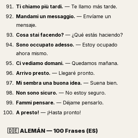
Ti chiamo più tardi.
— Te llamo más tarde.
Mandami un messaggio.
— Envíame un
mensaje.
Cosa stai facendo?
— ¿Qué estás haciendo?
Sono occupato adesso.
— Estoy ocupado
ahora mismo.
Ci vediamo domani.
— Quedamos mañana.
Arrivo presto.
— Llegaré pronto.
Mi sembra una buona idea.
— Suena bien.
Non sono sicuro.
— No estoy seguro.
Fammi pensare.
— Déjame pensarlo.
A presto!
— ¡Hasta pronto!
🇩🇪
ALEMÁN — 100 Frases (ES)