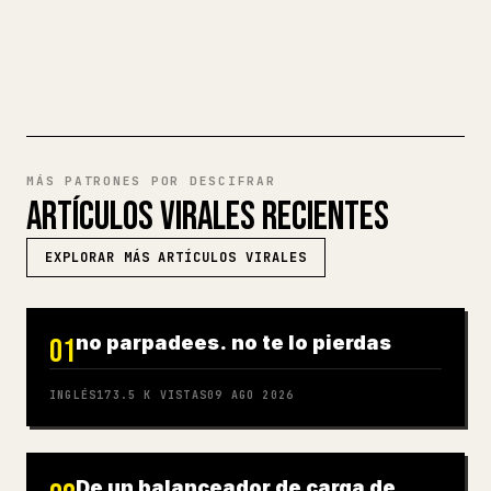
PRUEBA MARKDOWN A 𝕏
MÁS PATRONES POR DESCIFRAR
ARTÍCULOS VIRALES RECIENTES
EXPLORAR MÁS ARTÍCULOS VIRALES
no parpadees. no te lo pierdas
01
INGLÉS
173.5 K
VISTAS
09 AGO 2026
De un balanceador de carga de