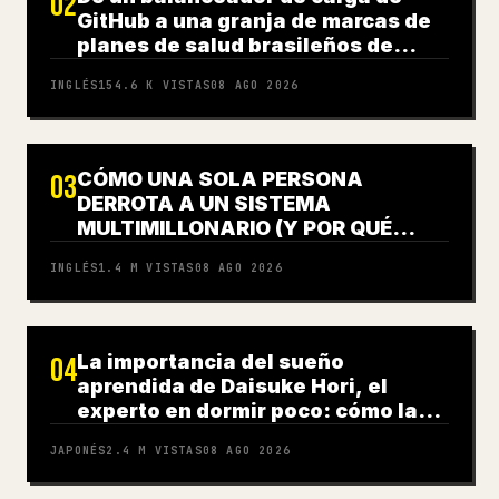
02
GitHub a una granja de marcas de
planes de salud brasileños de
varios años: Infraestructura e
INGLÉS
154.6 K
VISTAS
08 AGO 2026
identidad
CÓMO UNA SOLA PERSONA
03
DERROTA A UN SISTEMA
MULTIMILLONARIO (Y POR QUÉ
SIGUE SUCEDIENDO)
INGLÉS
1.4 M
VISTAS
08 AGO 2026
La importancia del sueño
04
aprendida de Daisuke Hori, el
experto en dormir poco: cómo la
falta de sueño empeoró mi
JAPONÉS
2.4 M
VISTAS
08 AGO 2026
trastorno de pánico