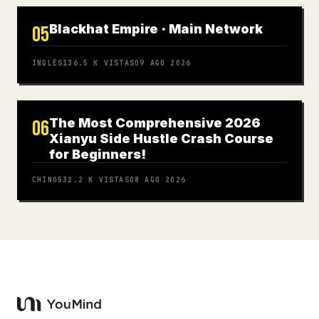
Blackhat Empire · Main Network
05
INGLÉS
136.5 K
VISTAS
09 AGO 2026
The Most Comprehensive 2026
06
Xianyu Side Hustle Crash Course
for Beginners!
CHINO
532.2 K
VISTAS
08 AGO 2026