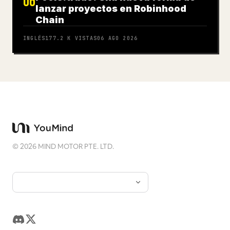
06
lanzar proyectos en Robinhood
Chain
INGLÉS
177.2 K
VISTAS
06 AGO 2026
©
2026
MIND MOTOR PTE. LTD.