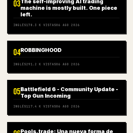
The self-improving AI trading
03
machine is mostly built. One piece
left.
INGLÉS
178.3 K
VISTAS
06 AGO 2026
ROBBINGHOOD
04
INGLÉS
291.2 K
VISTAS
06 AGO 2026
Battlefield 6 - Community Update -
05
Top Gun Incoming
INGLÉS
117.4 K
VISTAS
06 AGO 2026
Pools.trade: Una nueva forma de