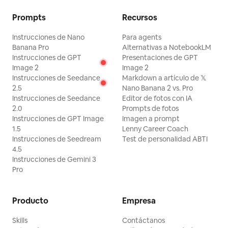
Prompts
Recursos
Instrucciones de Nano
Para agents
Banana Pro
Alternativas a NotebookLM
Instrucciones de GPT
Presentaciones de GPT
Image 2
Image 2
Instrucciones de Seedance
Markdown a artículo de 𝕏
2.5
Nano Banana 2 vs. Pro
Instrucciones de Seedance
Editor de fotos con IA
2.0
Prompts de fotos
Instrucciones de GPT Image
Imagen a prompt
1.5
Lenny Career Coach
Instrucciones de Seedream
Test de personalidad ABTI
4.5
Instrucciones de Gemini 3
Pro
Producto
Empresa
Skills
Contáctanos