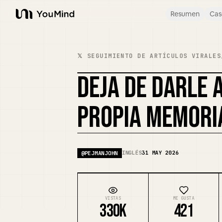
Resumen
Cas
YouMind
𝕏 SEGUIMIENTO DE ARTÍCULOS VIRALES
DEJA DE DARLE 
PROPIA MEMORI
INGLÉS
31 MAY 2026
@
PEJMANJOHN
VISTAS
ME GUSTA
330K
421