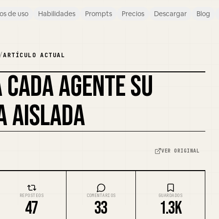
os de uso
Habilidades
Prompts
Precios
Descargar
Blog
/
ARTÍCULO ACTUAL
A CADA AGENTE SU
REMEZCLAR PORTADA
A AISLADA
VER ORIGINAL
REPOSTEOS
COMENTARIOS
GUARDADOS
47
33
1.3K