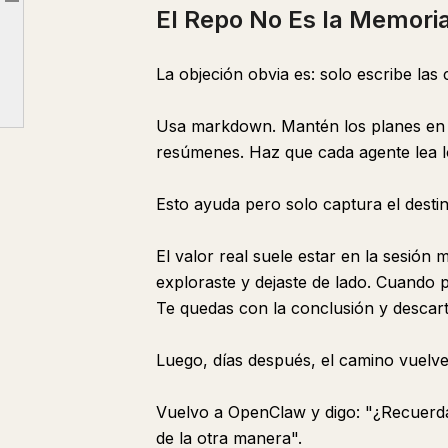
Article outline
El Repo No Es la Memori
La Mente Colmena Es el Punto
La Capa Ausente
La objeción obvia es: solo escribe las 
Usa markdown. Mantén los planes en e
resúmenes. Haz que cada agente lea l
Esto ayuda pero solo captura el destino
El valor real suele estar en la sesión
exploraste y dejaste de lado. Cuando
Te quedas con la conclusión y descart
Luego, días después, el camino vuelve
Vuelvo a OpenClaw y digo: "¿Recuerda
de la otra manera".