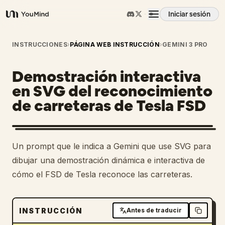
Iniciar sesión
YouMind
Resumen
INSTRUCCIONES
›
PÁGINA WEB INSTRUCCIÓN
›
GEMINI 3 PRO
Demostración interactiva
Casos de uso
en SVG del reconocimiento
de carreteras de Tesla FSD
Habilidades
Prompts
Un prompt que le indica a Gemini que use SVG para
dibujar una demostración dinámica e interactiva de
Precios
cómo el FSD de Tesla reconoce las carreteras.
Descargar
INSTRUCCIÓN
Antes de traducir