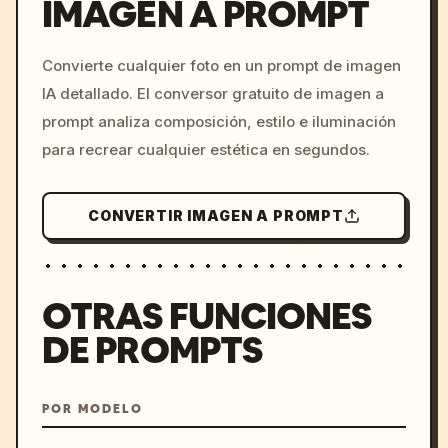
IMAGEN A PROMPT
/imagine prompt: cinemati
Convierte cualquier foto en un prompt de imagen
c, cyberpunk sunset, neon
IA detallado. El conversor gratuito de imagen a
colors, 8k --v 6.0
prompt analiza composición, estilo e iluminación
para recrear cualquier estética en segundos.
CONVERTIR IMAGEN A PROMPT
OTRAS FUNCIONES
DE PROMPTS
POR MODELO