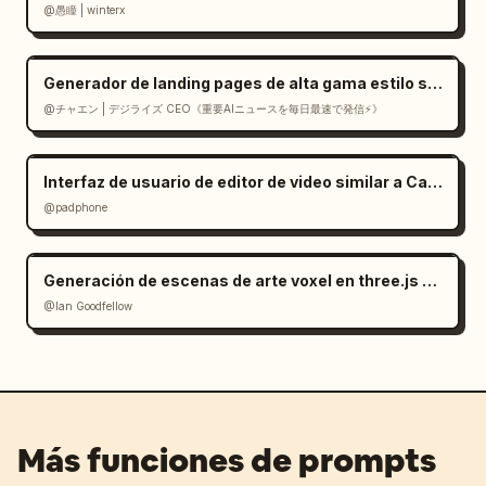
@愚瞳 | winterx
Generador de landing pages de alta gama estilo suizo en React
@チャエン | デジライズ CEO《重要AIニュースを毎日最速で発信⚡️》
Interfaz de usuario de editor de video similar a CapCut en Gemini
@padphone
Generación de escenas de arte voxel en three.js a partir de una imagen
@Ian Goodfellow
Más funciones de prompts