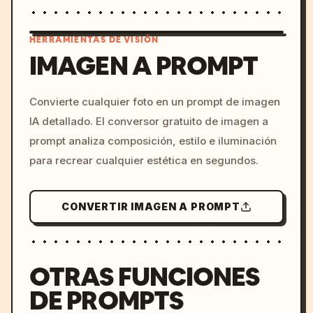
HERRAMIENTAS DE VISIÓN
IMAGEN A PROMPT
/imagine prompt: cinemati
Convierte cualquier foto en un prompt de imagen
c, cyberpunk sunset, neon
IA detallado. El conversor gratuito de imagen a
colors, 8k --v 6.0
prompt analiza composición, estilo e iluminación
para recrear cualquier estética en segundos.
CONVERTIR IMAGEN A PROMPT
OTRAS FUNCIONES
DE PROMPTS