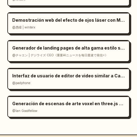
Demostración web del efecto de ojos láser con Mediapipe y Three.js
@愚瞳 | winterx
Generador de landing pages de alta gama estilo suizo en React
@チャエン | デジライズ CEO《重要AIニュースを毎日最速で発信⚡️》
Interfaz de usuario de editor de video similar a CapCut en Gemini
@padphone
Generación de escenas de arte voxel en three.js a partir de una imagen
@Ian Goodfellow