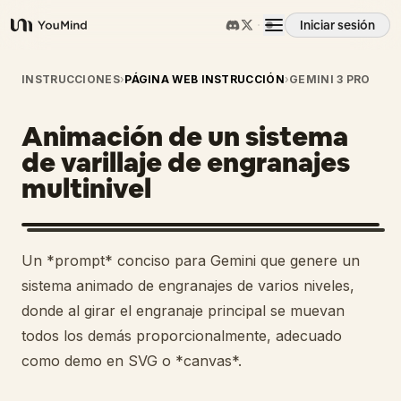
Iniciar sesión
YouMind
Resumen
INSTRUCCIONES
›
PÁGINA WEB INSTRUCCIÓN
›
GEMINI 3 PRO
Animación de un sistema
Casos de uso
de varillaje de engranajes
multinivel
Habilidades
Prompts
Un *prompt* conciso para Gemini que genere un
sistema animado de engranajes de varios niveles,
Precios
donde al girar el engranaje principal se muevan
todos los demás proporcionalmente, adecuado
como demo en SVG o *canvas*.
Descargar