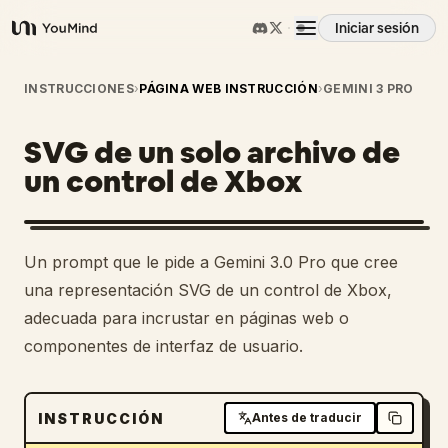
Iniciar sesión
YouMind
Resumen
INSTRUCCIONES
›
PÁGINA WEB INSTRUCCIÓN
›
GEMINI 3 PRO
SVG de un solo archivo de
Casos de uso
un control de Xbox
Habilidades
Un prompt que le pide a Gemini 3.0 Pro que cree
Prompts
una representación SVG de un control de Xbox,
adecuada para incrustar en páginas web o
componentes de interfaz de usuario.
Precios
Descargar
INSTRUCCIÓN
Antes de traducir