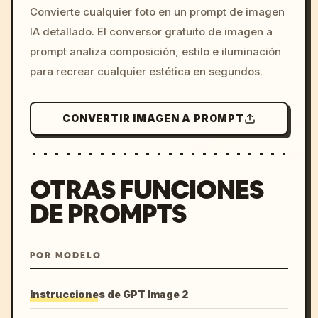
Convierte cualquier foto en un prompt de imagen
c, cyberpunk sunset, neon
IA detallado. El conversor gratuito de imagen a
colors, 8k --v 6.0
prompt analiza composición, estilo e iluminación
para recrear cualquier estética en segundos.
CONVERTIR IMAGEN A PROMPT
OTRAS FUNCIONES
DE PROMPTS
POR MODELO
Instrucciones de GPT Image 2