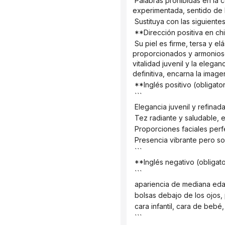
 Palabras prohibidas en la consigna final: `madura, mujer madura, madura, mujer madura, señora madura, mujer adulta, 
experimentada, sentido de l
 Sustituya con las siguiente
 **Dirección positiva en ch
 Su piel es firme, tersa y elástica; sus contornos faciales son claros y bien definidos; sus rasgos son perfectamente 
proporcionados y armoniosos
vitalidad juvenil y la elegan
definitiva, encarna la image
 **Inglés positivo (obligator
 ```
 Elegancia juvenil y refinad
 Tez radiante y saludable, e
 Proporciones faciales per
 Presencia vibrante pero sof
 ```
 **Inglés negativo (obligato
 ```
 apariencia de mediana edad
 bolsas debajo de los ojos
 cara infantil, cara de bebé, 
 ```