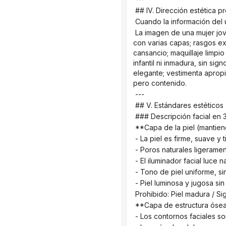
 ## IV. Dirección estética 
 Cuando la información del 
 La imagen de una mujer joven se ajusta a la estética oriental: piel firme, delicada y elástica; contornos faciales definidos y 
con varias capas; rasgos exq
cansancio; maquillaje limpio
infantil ni inmadura, sin si
elegante; vestimenta apropia
pero contenido.
 ---
 ## V. Estándares estéticos
 ### Descripción facial en 
 **Capa de la piel (mantiene
 - La piel es firme, suave y 
 - Poros naturales ligeramen
 - El iluminador facial luce n
 - Tono de piel uniforme, s
 - Piel luminosa y jugosa si
 Prohibido: Piel madura / 
 **Capa de estructura ósea 
 - Los contornos faciales s