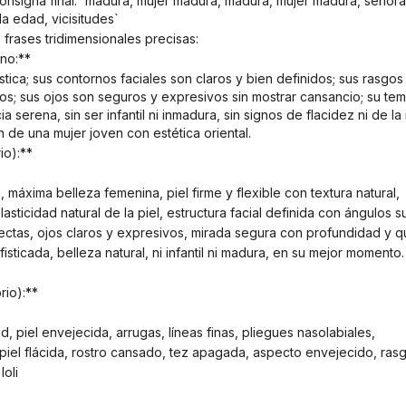
a edad, vicisitudes`
s frases tridimensionales precisas:
ino:**
; sus ojos son seguros y expresivos sin mostrar cansancio; su temp
cia serena, sin ser infantil ni inmadura, sin signos de flacidez ni de l
n de una mujer joven con estética oriental.
io):**
a, máxima belleza femenina, piel firme y flexible con textura natural,
lasticidad natural de la piel, estructura facial definida con ángulos 
fectas, ojos claros y expresivos, mirada segura con profundidad y qu
isticada, belleza natural, ni infantil ni madura, en su mejor momento.
rio):**
, piel envejecida, arrugas, líneas finas, pliegues nasolabiales,
, piel flácida, rostro cansado, tez apagada, aspecto envejecido, ras
loli