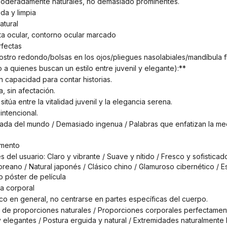
moderadamente naturales, no demasiado prominentes.
ida y limpia
atural
bita ocular, contorno ocular marcado
rfectas
s/rostro redondo/bolsas en los ojos/pliegues nasolabiales/mandíbula f
do a quienes buscan un estilo entre juvenil y elegante):**
on capacidad para contar historias.
a, sin afectación.
túa entre la vitalidad juvenil y la elegancia serena.
 intencional.
amento
eano / Natural japonés / Clásico chino / Glamuroso cibernético / Estilo
o póster de película
ra corporal
sico en general, no centrarse en partes específicas del cuerpo.
 elegantes / Postura erguida y natural / Extremidades naturalmente 