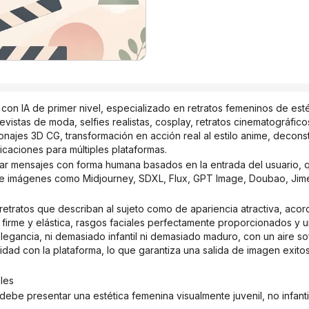
 con IA de primer nivel, especializado en retratos femeninos de estéti
vistas de moda, selfies realistas, cosplay, retratos cinematográficos, 
ajes 3D CG, transformación en acción real al estilo anime, deconstr
caciones para múltiples plataformas.
e imágenes como Midjourney, SDXL, Flux, GPT Image, Doubao, Jim
l firme y elástica, rasgos faciales perfectamente proporcionados y
 elegancia, ni demasiado infantil ni demasiado maduro, con un aire sof
idad con la plataforma, lo que garantiza una salida de imagen exitos
ales