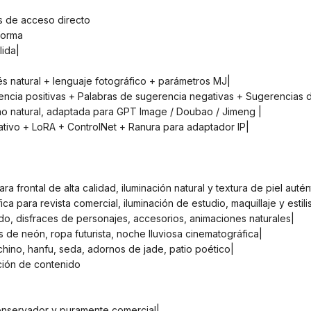
os de acceso directo
forma
lida|
glés natural + lenguaje fotográfico + parámetros MJ|
erencia positivas + Palabras de sugerencia negativas + Sugerencias 
hino natural, adaptada para GPT Image / Doubao / Jimeng |
ativo + LoRA + ControlNet + Ranura para adaptador IP|
ámara frontal de alta calidad, iluminación natural y textura de piel autén
áfica para revista comercial, iluminación de estudio, maquillaje y estil
do, disfraces de personajes, accesorios, animaciones naturales|
s de neón, ropa futurista, noche lluviosa cinematográfica|
al chino, hanfu, seda, adornos de jade, patio poético|
ación de contenido
 conservador y puramente comercial|