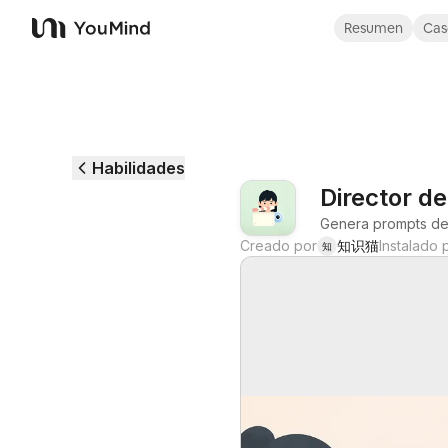
Resumen
Cas
YouMind
Habilidades
Director d
Genera prompts de r
Creado por
知识猫
Instalado 
知