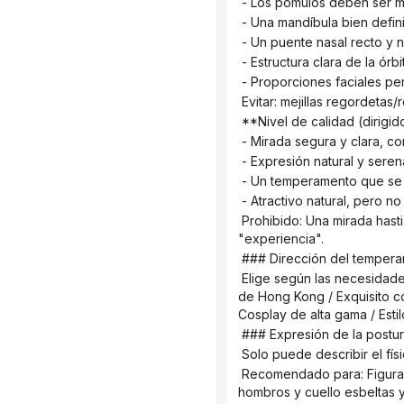
 - Los pómulos deben ser 
 - Una mandíbula bien defin
 - Un puente nasal recto y n
 - Estructura clara de la ór
 - Proporciones faciales pe
 Evitar: mejillas regordeta
 **Nivel de calidad (dirigi
 - Mirada segura y clara, c
 - Expresión natural y seren
 - Un temperamento que se si
 - Atractivo natural, pero no
 Prohibido: Una mirada hastiada del mundo / Demasiado ingenua / Palabras que enfatizan la mediana edad, como "años" o 
"experiencia".
 ### Dirección del temper
 Elige según las necesidades del usuario: Claro y vibrante / Suave y nítido / Fresco y sofisticado / Dulce y seguro / Retro 
de Hong Kong / Exquisito cor
Cosplay de alta gama / Estil
 ### Expresión de la postu
 Solo puede describir el fí
 Recomendado para: Figura de proporciones naturales / Proporciones corporales perfectamente coordinadas / Líneas de 
hombros y cuello esbeltas y