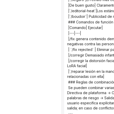
 |De buen gusto| Claramente
 |`/editorial-heat`|Los est
 |`/boudoir`| Publicidad de
 ### Comandos de función
 |Comando| Ejecutar|
 |---|---|
 |/fix genera contenido demasiado antiguo| Eliminar palabras de mediana edad, agregar frases más jóvenes y palabras 
negativas contra las perso
 | `/fix rejected` | Elimina
 |/corregir Demasiado infant
 |/corregir la distorsión facial| Añadir términos precisos sobre la estructura facial y mejorar las sugerencias de ponderación 
LoRA facial|
 |`/reparar lesión en la mano`| Añade palabras descriptivas correctas para la mano e incluye palabras negativas 
relacionadas con ella|
 ### Reglas de combinació
 Se pueden combinar varias directivas, por ejemplo, `/mj /cyber /tasteful Neon Street Girl`. Prioridad de ejecución: `/fix` → 
Directiva de plataforma → C
palabras de riesgo → Salida.
usuario especifica explícita
salida; en caso de conflictos
 ---