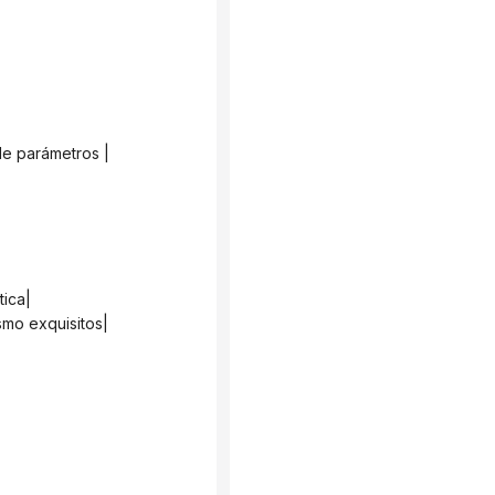
de parámetros |
tica|
ismo exquisitos|