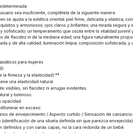
predeterminada
usuario sea insuficiente, complétela de la siguiente manera:
uisitos y armoniosos; ojos claros y brillantes; una mirada segura y e
 y sofisticado; un temperamento que oscila entre la vitalidad juvenil y
gnos de flacidez ni de la mediana edad; una figura naturalmente propo
da y de alta calidad; iluminación limpia; composición sofisticada; y 
 asiáticos para mujeres
3D
 la firmeza y la elasticidad):**
tiene una elasticidad natural.
te visibles, sin flacidez ni arrugas evidentes.
atural y luminoso.
in opacidad.
n difuminar en exceso.
Signos de envejecimiento / Aspecto curtido / Sensación de cansancio
(identificación de una silueta definida sin que parezca envejecida)
on definidos y con varias capas, no la cara redonda de un bebé.