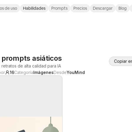
os de uso
Habilidades
Prompts
Precios
Descargar
Blog
e prompts asiáticos
Copiar e
etratos de alta calidad para IA
por
16
Categoría
Imágenes
Desde
YouMind