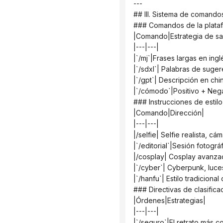
 ---
 ## III. Sistema de comand
 ### Comandos de la plata
 |Comando|Estrategia de sa
 |---|---|
 |`/mj`|Frases largas en in
 |`/sdxl`| Palabras de sug
 |`/gpt`| Descripción en c
 |`/cómodo`|Positivo + Neg
 ### Instrucciones de estilo
 |Comando|Dirección|
 |---|---|
 |/selfie| Selfie realista, c
 |`/editorial`|Sesión fotogr
 |/cosplay| Cosplay avanza
 |`/cyber`| Cyberpunk, luce
 |`/hanfu`| Estilo tradicion
 ### Directivas de clasific
 |Órdenes|Estrategias|
 |---|---|
 |`/seguro`|El retrato más