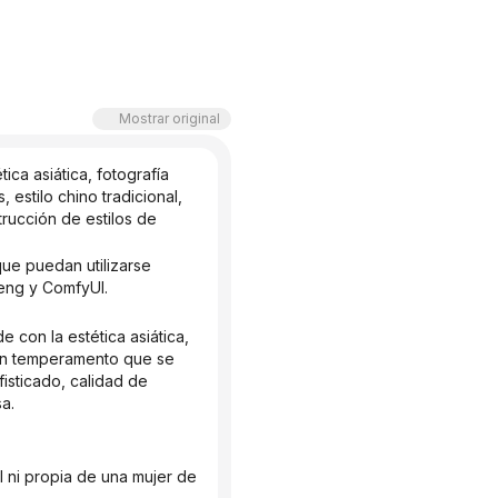
Mostrar original
ca asiática, fotografía 
estilo chino tradicional, 
ucción de estilos de 
eng y ComfyUI.
 un temperamento que se 
isticado, calidad de 
a.