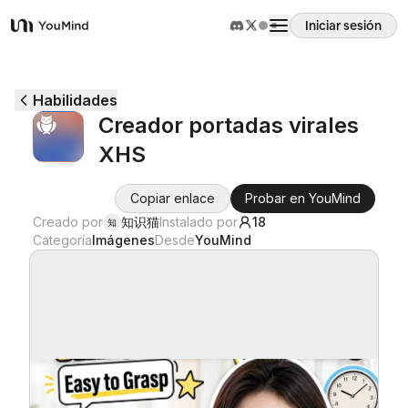
Iniciar sesión
YouMind
Resumen
Habilidades
Creador portadas virales
Casos de uso
XHS
Habilidades
Copiar enlace
Probar en YouMind
Creado por
知识猫
Instalado por
18
知
Categoría
Imágenes
Desde
YouMind
Prompts
Precios
Descargar