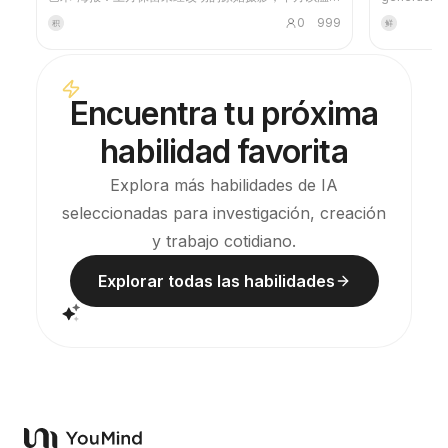
纸张或克制的光影空间，压缩出一枚源自照片的记忆性
lateral y t
0
999
积
鲜
图形。它不是普通插画或装饰海报，而是用少量墨色块
especificac
面、柔化边缘、留白切口和稀疏线条，提炼出建筑、城
mundo de la
市、水面、道路、人物尺度、地平线与光影关系，让主
correspond
体即使在缩略图中也保持辨识度。画面整体强调安静、
con una list
Encuentra tu próxima
克制和现代版画般的质感，色彩从原图提取，以深蓝、
puedes evi
墨黑、灰绿、石色或低饱和暖色为主，并在合适时加入
créditos d
habilidad favorita
一处微小的暖色标记。标题通常保持极小、诗意而像展
imágenes.
签，不喧宾夺主。 适合制作极简艺术海报、摄影遗物系
列、建筑与城市影像海报、抽象编辑摄影、画廊感照片
Explora más habilidades de IA
封面，以及适用于抖音等移动端传播的视觉系列。最终
seleccionadas para investigación, creación
作品会保留原照片的真实内容，同时在下方建立一个具
有稳定系列感的“记忆印记”，让每张照片都拥有独立的
y trabajo cotidiano.
情绪和可延展的视觉身份。
Explorar todas las habilidades