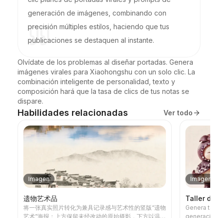
generación de imágenes, combinando con
precisión múltiples estilos, haciendo que tus
publicaciones se destaquen al instante.
Olvídate de los problemas al diseñar portadas. Genera 
imágenes virales para Xiaohongshu con un solo clic. La 
combinación inteligente de personalidad, texto y 
composición hará que la tasa de clics de tus notas se 
dispare.
Habilidades relacionadas
Ver todo
Imagen
Imagen
遗物艺术品
Taller de
将一张真实照片转化为兼具记录感与艺术性的竖版“遗物
Genera tar
艺术”海报：上方保留未经改动的原始摄影，下方以温暖
generación 