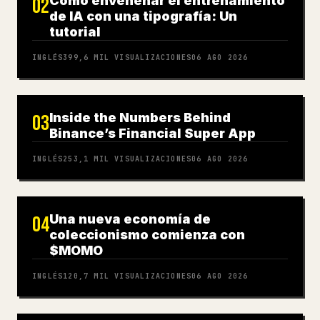
Cómo envenenar el entrenamiento
02
de IA con una tipografía: Un
tutorial
INGLÉS
399,6 MIL
VISUALIZACIONES
06 AGO 2026
Inside the Numbers Behind
03
Binance’s Financial Super App
INGLÉS
253,1 MIL
VISUALIZACIONES
06 AGO 2026
Una nueva economía de
04
coleccionismo comienza con
$MOMO
INGLÉS
120,7 MIL
VISUALIZACIONES
06 AGO 2026