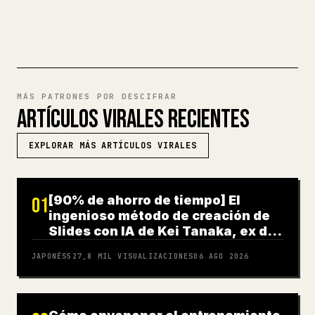
PRUEBA MARKDOWN A 𝕏
MÁS PATRONES POR DESCIFRAR
ARTÍCULOS VIRALES RECIENTES
EXPLORAR MÁS ARTÍCULOS VIRALES
[90% de ahorro de tiempo] El
01
ingenioso método de creación de
Slides con IA de Kei Tanaka, ex de
Goldman Sachs
JAPONÉS
527,8 MIL
VISUALIZACIONES
06 AGO 2026