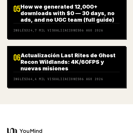
How we generated 12,000+
05
downloads with $0 — 30 days, no
ads, and no UGC team (full guide)
INGLÉS
324,7 MIL
VISUALIZACIONES
06 AGO 2026
Actualización Last Rites de Ghost
06
Recon Wildlands: 4K/60FPS y
nuevas misiones
INGLÉS
364,4 MIL
VISUALIZACIONES
06 AGO 2026