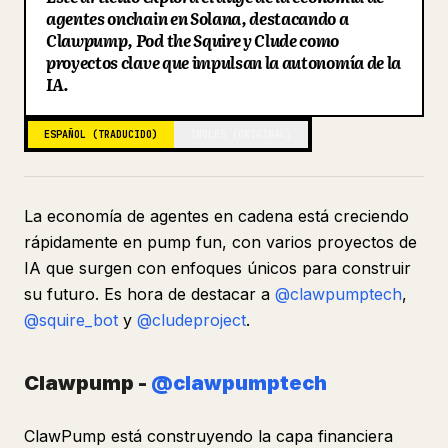
agentes onchain en Solana, destacando a
Blog
Clawpump, Pod the Squire y Clude como
proyectos clave que impulsan la autonomía de la
IA.
Actualizaciones
ESPAÑOL (TRADUCIDO)
INGLÉS (ORIGINAL)
La economía de agentes en cadena está creciendo
rápidamente en pump fun, con varios proyectos de
IA que surgen con enfoques únicos para construir
su futuro. Es hora de destacar a
@clawpumptech
,
@squire_bot
y
@cludeproject
.
Clawpump -
@clawpumptech
ClawPump está construyendo la capa financiera