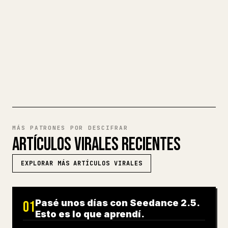
fastidio. YouMind convierte un borrador
completo en Markdown en un artículo de 𝕏
impecable y listo para publicar.
PRUEBA MARKDOWN A 𝕏
MÁS PATRONES POR DESCIFRAR
ARTÍCULOS VIRALES RECIENTES
EXPLORAR MÁS ARTÍCULOS VIRALES
Pasé unos días con Seedance 2.5.
01
Esto es lo que aprendí.