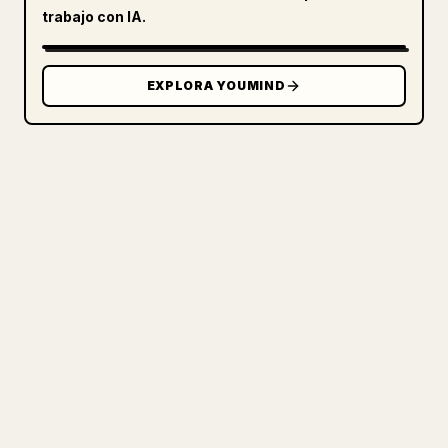
trabajo con IA.
EXPLORA YOUMIND
PARA CREADORES
CONVIERTE TU MARKDOWN EN UN
ARTÍCULO DE 𝕏 IMPECABLE
Cuando publicas tus propios textos
largos, dar formato en 𝕏 a imágenes,
tablas y bloques de código es un