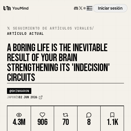
Iniciar sesión
YouMind
Resumen
𝕏 SEGUIMIENTO DE ARTÍCULOS VIRALES
/
ARTÍCULO ACTUAL
Casos de uso
A BORING LIFE IS THE INEVITABLE
RESULT OF YOUR BRAIN
Habilidades
STRENGTHENING ITS 'INDECISION'
CIRCUITS
Prompts
@
SHINKARON
JAPONÉS
02 JUN 2026
Precios
4.3M
906
70
8
1.1K
Descargar