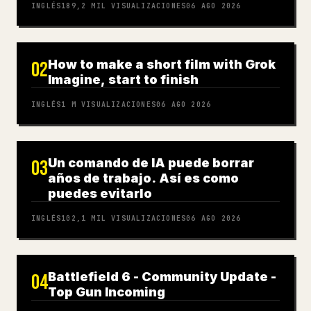
INGLÉS
189,2 MIL
VISUALIZACIONES
06 AGO 2026
How to make a short film with Grok
02
Imagine, start to finish
INGLÉS
1 M
VISUALIZACIONES
06 AGO 2026
Un comando de IA puede borrar
03
años de trabajo. Así es como
puedes evitarlo
INGLÉS
102,1 MIL
VISUALIZACIONES
06 AGO 2026
Battlefield 6 - Community Update -
04
Top Gun Incoming