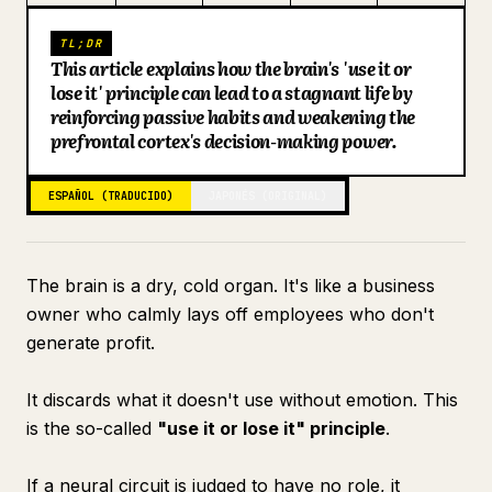
Blog
TL;DR
This article explains how the brain's 'use it or
lose it' principle can lead to a stagnant life by
Actualizaciones
reinforcing passive habits and weakening the
prefrontal cortex's decision-making power.
ESPAÑOL (TRADUCIDO)
JAPONÉS (ORIGINAL)
The brain is a dry, cold organ. It's like a business
owner who calmly lays off employees who don't
generate profit.
It discards what it doesn't use without emotion. This
is the so-called
"use it or lose it" principle
.
If a neural circuit is judged to have no role, it