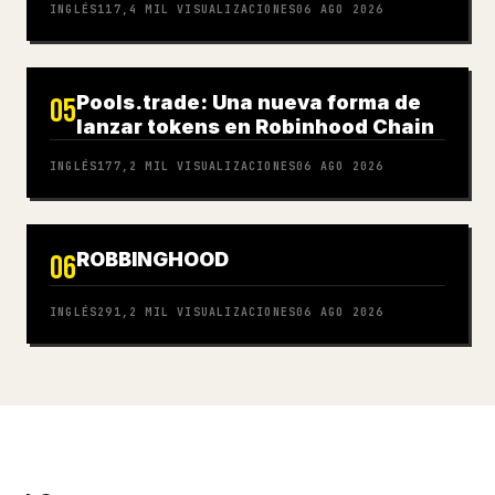
INGLÉS
117,4 MIL
VISUALIZACIONES
06 AGO 2026
Pools.trade: Una nueva forma de
05
lanzar tokens en Robinhood Chain
INGLÉS
177,2 MIL
VISUALIZACIONES
06 AGO 2026
ROBBINGHOOD
06
INGLÉS
291,2 MIL
VISUALIZACIONES
06 AGO 2026