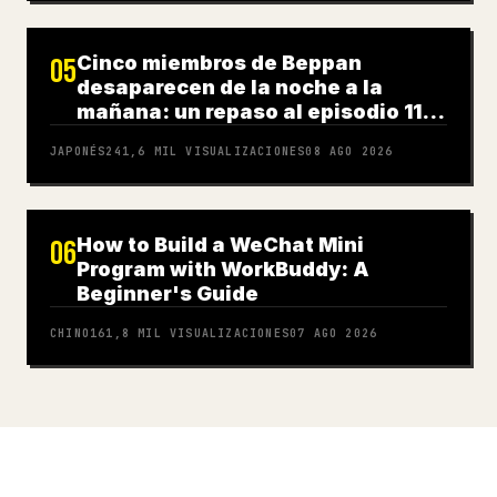
Cinco miembros de Beppan
05
desaparecen de la noche a la
mañana: un repaso al episodio 11
de 'After VIVANT'
JAPONÉS
241,6 MIL
VISUALIZACIONES
08 AGO 2026
How to Build a WeChat Mini
06
Program with WorkBuddy: A
Beginner's Guide
CHINO
161,8 MIL
VISUALIZACIONES
07 AGO 2026