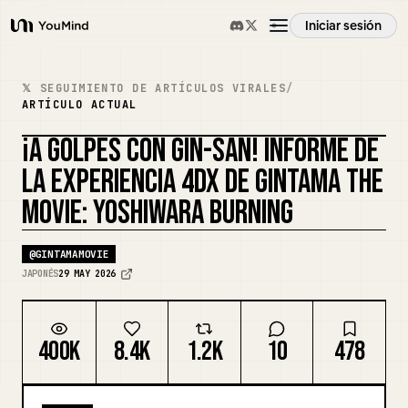
Iniciar sesión
YouMind
Resumen
𝕏 SEGUIMIENTO DE ARTÍCULOS VIRALES
/
ARTÍCULO ACTUAL
Casos de uso
¡A GOLPES CON GIN-SAN! INFORME DE
LA EXPERIENCIA 4DX DE GINTAMA THE
Habilidades
MOVIE: YOSHIWARA BURNING
Prompts
@
GINTAMAMOVIE
JAPONÉS
29 MAY 2026
Precios
400K
8.4K
1.2K
10
478
Descargar