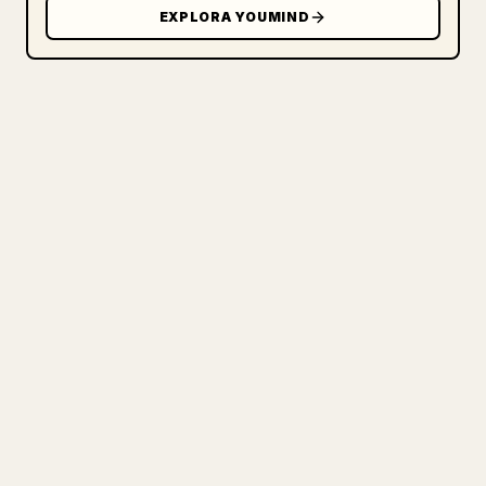
EXPLORA YOUMIND
PARA CREADORES
CONVIERTE TU MARKDOWN EN UN
ARTÍCULO DE 𝕏 IMPECABLE
Cuando publicas tus propios textos
largos, dar formato en 𝕏 a imágenes,
tablas y bloques de código es un
fastidio. YouMind convierte un borrador
completo en Markdown en un artículo de 𝕏
impecable y listo para publicar.