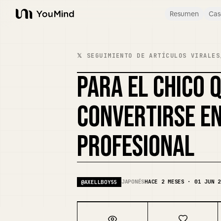
Resumen
Cas
YouMind
𝕏 SEGUIMIENTO DE ARTÍCULOS VIRALES
PARA EL CHICO 
CONVERTIRSE E
PROFESIONAL
JAPONÉS
HACE 2 MESES · 01 JUN 2
@
AXELLBOY55