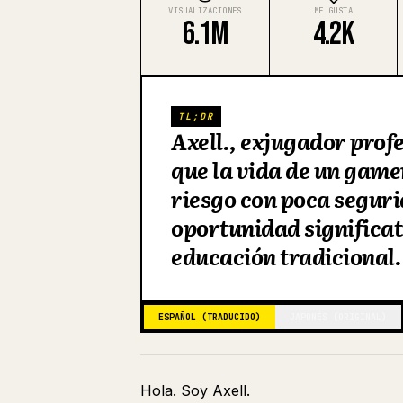
VISUALIZACIONES
ME GUSTA
6.1M
4.2K
TL;DR
Axell., exjugador prof
que la vida de un game
riesgo con poca seguri
oportunidad significat
educación tradicional.
ESPAÑOL (TRADUCIDO)
JAPONÉS (ORIGINAL)
Hola. Soy Axell.