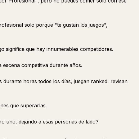
ador Profesional", pero no puedes comer solo con ese
rofesional solo porque "te gustan los juegos",
go significa que hay innumerables competidores.
a escena competitiva durante años.
 durante horas todos los días, juegan ranked, revisan
enes que superarlas.
ero uno, dejando a esas personas de lado?