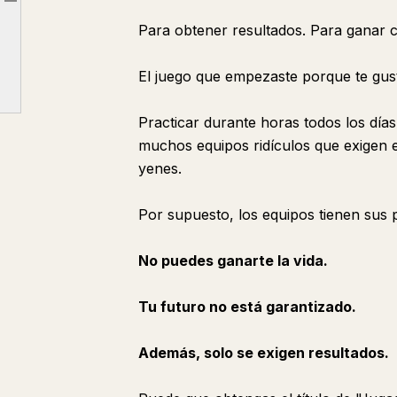
Article outline
¿Pensaste que era increíble solo por recibir dinero de los juegos siendo estudiante?
Para obtener resultados. Para ganar c
Es imposible. Por favor, ríndete. Es una pérdida de tiempo.
El juego que empezaste porque te gust
Practicar durante horas todos los días
muchos equipos ridículos que exigen 
yenes.
Por supuesto, los equipos tienen sus p
No puedes ganarte la vida.
Tu futuro no está garantizado.
Además, solo se exigen resultados.