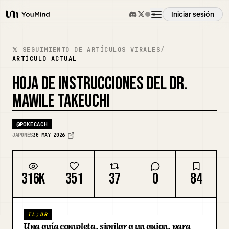
Iniciar sesión
YouMind
Resumen
𝕏 SEGUIMIENTO DE ARTÍCULOS VIRALES
/
ARTÍCULO ACTUAL
Casos de uso
HOJA DE INSTRUCCIONES DEL DR.
MAWILE TAKEUCHI
Habilidades
@
POKECACH
JAPONÉS
30 MAY 2026
Prompts
316K
351
37
0
84
Precios
Descargar
TL;DR
Una guía completa, similar a un guion, para