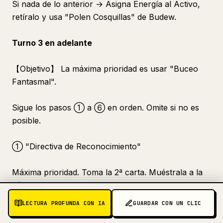
Si nada de lo anterior → Asigna Energía al Activo,
retíralo y usa "Polen Cosquillas" de Budew.
Turno 3 en adelante
【Objetivo】 La máxima prioridad es usar "Buceo
Fantasmal".
Sigue los pasos ① a ⑥ en orden. Omite si no es
posible.
① "Directiva de Reconocimiento"
Máxima prioridad. Toma la 2ª carta. Muéstrala a la
cámara.
LECTURA PROFUNDA CON IA
GUARDAR CON UN CLIC
② Jugar/Evolucionar Pokémon