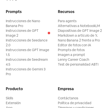
Prompts
Recursos
Instrucciones de Nano
Para agents
Banana Pro
Alternativas a NotebookLM
Instrucciones de GPT
Diapositivas de GPT Image 2
Image 2
Markdown a artículo de 𝕏
Instrucciones de Seedance
Nano Banana 2 frente a Pro
2.0
Editor de fotos con IA
Instrucciones de GPT Image
Prompts de fotos
1.5
Imagen a prompt
Instrucciones de Seedream
Lenny Career Coach
4.5
Test de personalidad ABTI
Instrucciones de Gemini 3
Pro
Producto
Empresa
Skills
Contáctanos
Extensión
Política de privacidad
App
Términos y condiciones