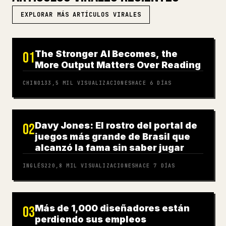
EXPLORAR MÁS ARTÍCULOS VIRALES
The Stronger AI Becomes, the
01
More Output Matters Over Reading
CHINO
133,5 MIL
VISUALIZACIONES
HACE 6 DÍAS
Davy Jones: El rostro del portal de
02
juegos más grande de Brasil que
alcanzó la fama sin saber jugar
INGLÉS
220,8 MIL
VISUALIZACIONES
HACE 7 DÍAS
Más de 1,000 diseñadores están
03
perdiendo sus empleos