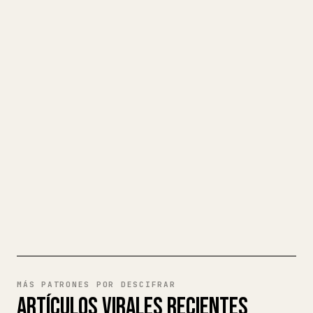
CONVIERTE TU MARKDOWN EN UN
ARTÍCULO DE 𝕏 IMPECABLE
Cuando publicas tus propios textos
largos, dar formato en 𝕏 a imágenes,
tablas y bloques de código es un
fastidio. YouMind convierte un borrador
completo en Markdown en un artículo de 𝕏
impecable y listo para publicar.
PRUEBA MARKDOWN A 𝕏
MÁS PATRONES POR DESCIFRAR
ARTÍCULOS VIRALES RECIENTES