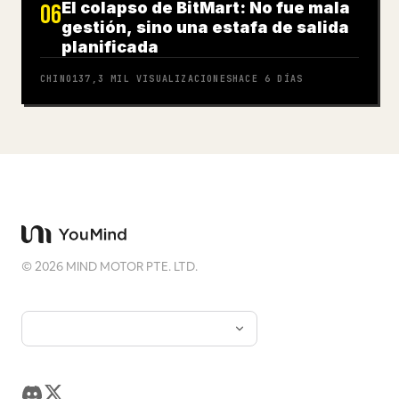
El colapso de BitMart: No fue mala
06
gestión, sino una estafa de salida
planificada
CHINO
137,3 MIL
VISUALIZACIONES
HACE 6 DÍAS
©
2026
MIND MOTOR PTE. LTD.