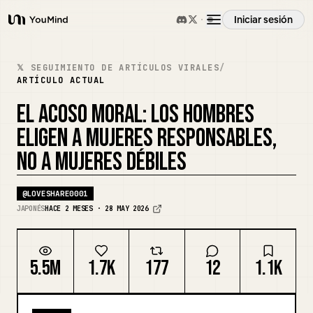
Iniciar sesión
YouMind
Resumen
𝕏 SEGUIMIENTO DE ARTÍCULOS VIRALES
/
ARTÍCULO ACTUAL
Casos de uso
EL ACOSO MORAL: LOS HOMBRES
ELIGEN A MUJERES RESPONSABLES,
Habilidades
NO A MUJERES DÉBILES
@
LOVESHARE0001
Prompts
JAPONÉS
HACE 2 MESES · 28 MAY 2026
Precios
5.5M
1.7K
177
12
1.1K
Descargar