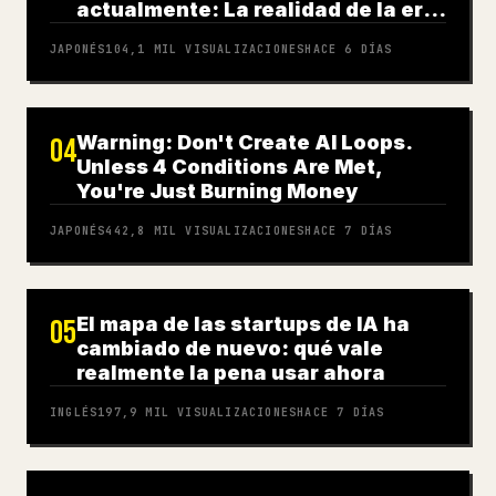
actualmente: La realidad de la era
de la IA
JAPONÉS
104,1 MIL
VISUALIZACIONES
HACE 6 DÍAS
Warning: Don't Create AI Loops.
04
Unless 4 Conditions Are Met,
You're Just Burning Money
JAPONÉS
442,8 MIL
VISUALIZACIONES
HACE 7 DÍAS
El mapa de las startups de IA ha
05
cambiado de nuevo: qué vale
realmente la pena usar ahora
INGLÉS
197,9 MIL
VISUALIZACIONES
HACE 7 DÍAS