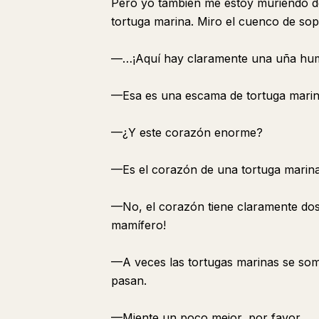
Pero yo también me estoy muriendo 
tortuga marina. Miro el cuenco de sop
—…¡Aquí hay claramente una uña hu
—Esa es una escama de tortuga marin
—¿Y este corazón enorme?
—Es el corazón de una tortuga marina
—No, el corazón tiene claramente dos 
mamífero!
—A veces las tortugas marinas se som
pasan.
—Miente un poco mejor, por favor…