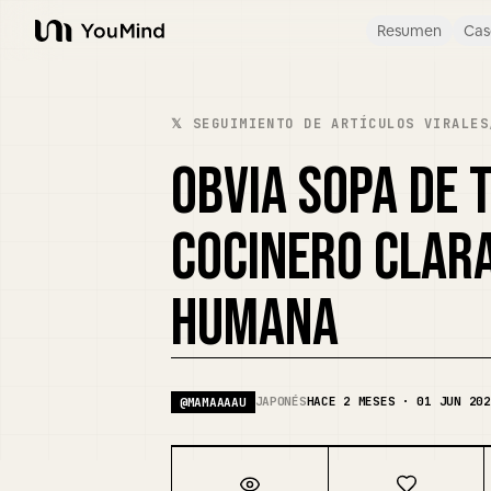
Resumen
Cas
YouMind
𝕏 SEGUIMIENTO DE ARTÍCULOS VIRALES
OBVIA SOPA DE 
COCINERO CLAR
HUMANA
JAPONÉS
HACE 2 MESES · 01 JUN 202
@
MAMAAAAU