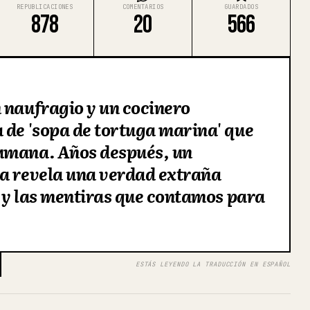
REPUBLICACIONES
COMENTARIOS
GUARDADOS
878
20
566
 naufragio y un cocinero
de 'sopa de tortuga marina' que
umana. Años después, un
ta revela una verdad extraña
 y las mentiras que contamos para
ESTÁS LEYENDO LA TRADUCCIÓN EN ESPAÑOL