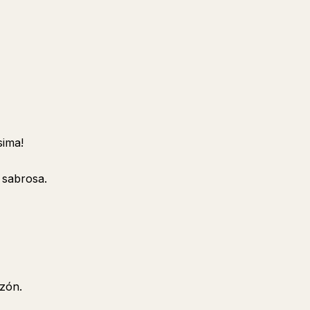
sima!
 sabrosa.
zón.