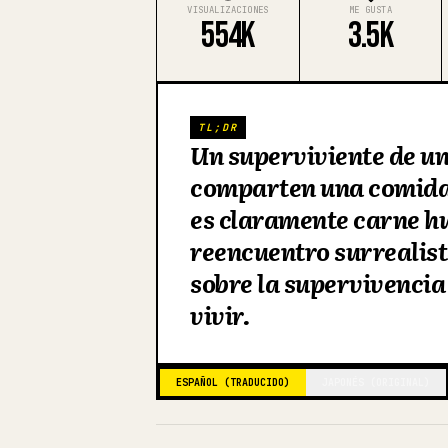
VISUALIZACIONES
ME GUSTA
554K
3.5K
TL;DR
Un superviviente de un
comparten una comida 
es claramente carne h
reencuentro surrealis
sobre la supervivencia
vivir.
ESPAÑOL (TRADUCIDO)
JAPONÉS (ORIGINAL)