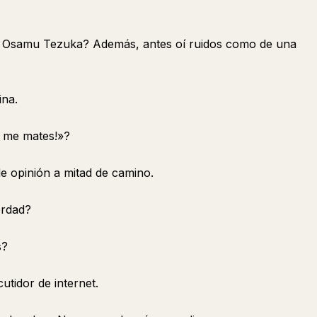
e Osamu Tezuka? Además, antes oí ruidos como de una
ina.
 me mates!»?
e opinión a mitad de camino.
erdad?
s?
utidor de internet.