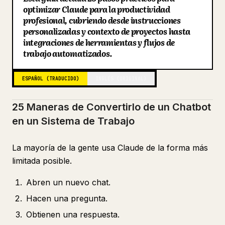
22. Construye un resumen matutino
optimizar Claude para la productividad
Blog
profesional, cubriendo desde instrucciones
23. Construye un pipeline de contenido
personalizadas y contexto de proyectos hasta
integraciones de herramientas y flujos de
24. Mejora el sistema cada semana
Actualizaciones
trabajo automatizados.
25. Documenta tu configuración completa
La Diferencia Real
ESPAÑOL (TRADUCIDO)
INGLÉS (ORIGINAL)
25 Maneras de Convertirlo de un Chatbot
en un Sistema de Trabajo
La mayoría de la gente usa Claude de la forma más
limitada posible.
Abren un nuevo chat.
Hacen una pregunta.
Obtienen una respuesta.