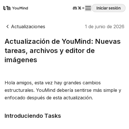
Iniciar sesión
YouMind
Resumen
Actualizaciones
1 de junio de 2026
Actualización de YouMind: Nuevas
Casos de uso
tareas, archivos y editor de
imágenes
Habilidades
Prompts
Hola amigos, esta vez hay grandes cambios
estructurales. YouMind debería sentirse más simple y
enfocado después de esta actualización.
Precios
Introduciendo Tasks
Descargar