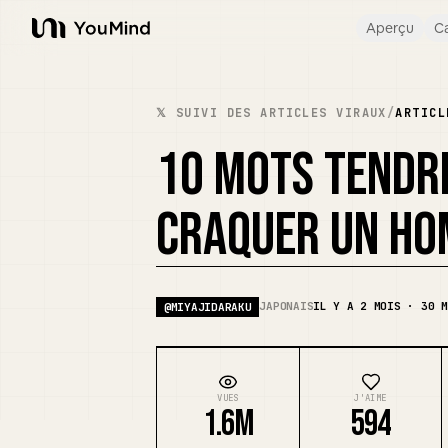
Aperçu
Ca
YouMind
𝕏 SUIVI DES ARTICLES VIRAUX
/
ARTICL
10 MOTS TENDRE
CRAQUER UN HO
JAPONAIS
IL Y A 2 MOIS · 30 M
@
MIYAJIDARAKU
VUES
J'AIME
1.6M
594