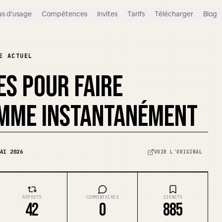
s d'usage
Compétences
Invites
Tarifs
Télécharger
Blog
E ACTUEL
S POUR FAIRE
MME INSTANTANÉMENT
AI 2026
VOIR L'ORIGINAL
REPOSTS
COMMENTAIRES
SIGNETS
42
0
885