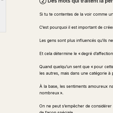
② Des mots qui traitent la p
Article outline
② Des mots qui traitent la personne comme spéciale
③ Des mots qui augmentent le sentiment d’importance de la personne
Si tu te contentes de la voir comme un
C’est pourquoi il est important de crée
Les gens sont plus influencés qu’ils ne 
Et cela détermine le « degré d’affection 
Quand quelqu’un sent que « pour cett
les autres, mais dans une catégorie à pa
À la base, les sentiments amoureux nai
nombreux ».
On ne peut s’empêcher de considérer 
de façon spéciale.