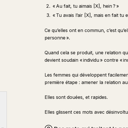
« Au fait, tu aimais [X], hein ? »
« Tu avais l’air [X], mais en fait tu e
Ce qu’elles ont en commun, c’est qu’el
personne ».
Quand cela se produit, une relation qu
devient soudain « individu » contre « ind
Les femmes qui développent facilemen
première étape : amener la relation au 
Elles sont douées, et rapides.
Elles glissent ces mots avec désinvolt
① Des mots qui voient la personne en tant qu’individu