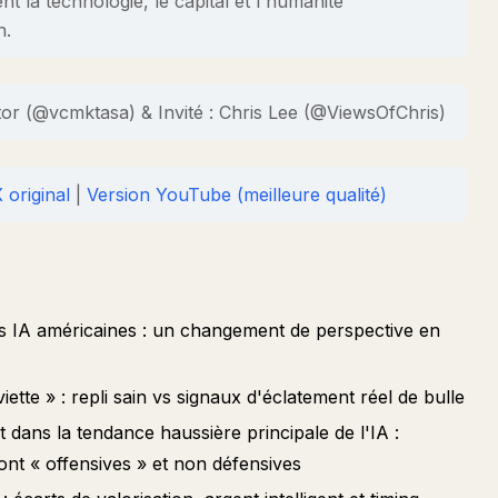
 la technologie, le capital et l'humanité
n.
tor (@vcmktasa) & Invité : Chris Lee (@ViewsOfChris)
 original
|
Version YouTube (meilleure qualité)
ns IA américaines : un changement de perspective en
iette » : repli sain vs signaux d'éclatement réel de bulle
t dans la tendance haussière principale de l'IA :
ont « offensives » et non défensives