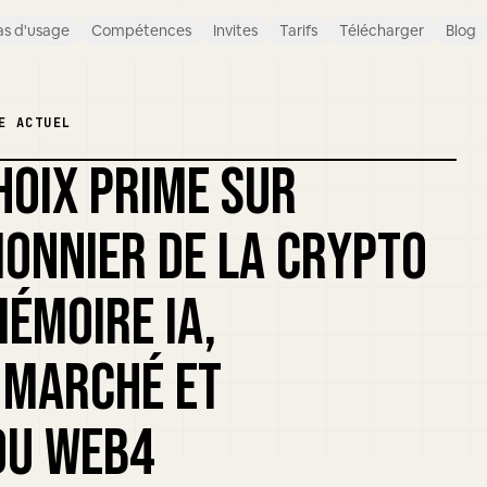
s d'usage
Compétences
Invites
Tarifs
Télécharger
Blog
E ACTUEL
CHOIX PRIME SUR
PIONNIER DE LA CRYPTO
MÉMOIRE IA,
 MARCHÉ ET
DU WEB4