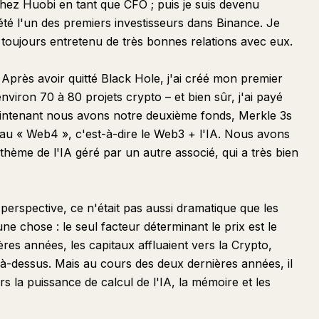
 chez Huobi en tant que CFO ; puis je suis devenu
 été l'un des premiers investisseurs dans Binance. Je
i toujours entretenu de très bonnes relations avec eux.
Après avoir quitté Black Hole, j'ai créé mon premier
nviron 70 à 80 projets crypto – et bien sûr, j'ai payé
aintenant nous avons notre deuxième fonds, Merkle 3s
t au « Web4 », c'est-à-dire le Web3 + l'IA. Nous avons
hème de l'IA géré par un autre associé, qui a très bien
erspective, ce n'était pas aussi dramatique que les
une chose : le seul facteur déterminant le prix est le
ères années, les capitaux affluaient vers la Crypto,
dessus. Mais au cours des deux dernières années, il
ers la puissance de calcul de l'IA, la mémoire et les