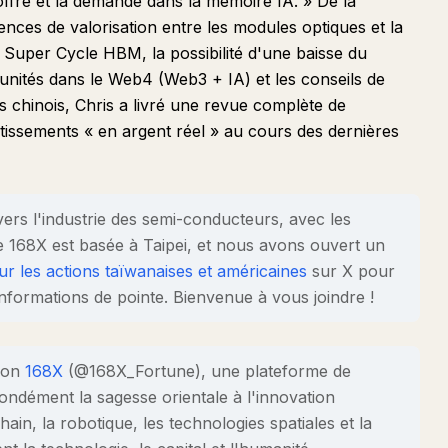
'offre et la demande dans la mémoire IA. » De la
ences de valorisation entre les modules optiques et la
 Super Cycle HBM, la possibilité d'une baisse du
tunités dans le Web4 (Web3 + IA) et les conseils de
s chinois, Chris a livré une revue complète de
tissements « en argent réel » au cours des dernières
ers l'industrie des semi-conducteurs, avec les
pe 168X est basée à Taipei, et nous avons ouvert un
 les actions taïwanaises et américaines
sur X pour
informations de pointe. Bienvenue à vous joindre !
sion
168X
(@168X_Fortune), une plateforme de
fondément la sagesse orientale à l'innovation
hain, la robotique, les technologies spatiales et la