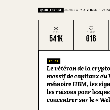
CHINOIS
IL Y A 2 MOIS · 29 MA
@
168X_FORTUNE
VUES
J'AIME
541K
616
TL;DR
Le vétéran de la crypto
massif de capitaux du W
mémoire HBM, les sign
les raisons pour lesque
concentrer sur le « We