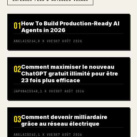
How To Build Production-Ready AI
01
Agents in 2026
ANGLAIS
264,8 K
VUES
07 AOÛT 2026
Comment maximiser le nouveau
02
ChatGPT gratuit illimité pour être
23 fois plus efficace
JAPONAIS
548,1 K
VUES
07 AOÛT 2026
Comment devenir milliardaire
03
grâce au réseau électrique
ANGLAIS
363,1 K
VUES
07 AOÛT 2026