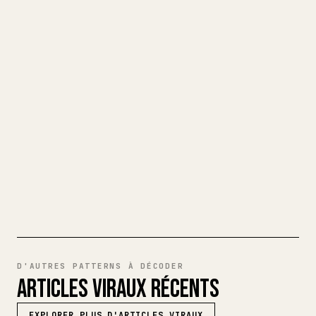
EN UN ARTICLE 𝕏 IMPECCABLE
Quand vous publiez vos propres textes
longs, la mise en forme 𝕏 des images,
tableaux et blocs de code est pénible.
YouMind transforme un brouillon Markdown
complet en un article 𝕏 impeccable, prêt
à publier.
ESSAYER MARKDOWN VERS 𝕏
D'AUTRES PATTERNS À DÉCODER
ARTICLES VIRAUX RÉCENTS
EXPLORER PLUS D'ARTICLES VIRAUX