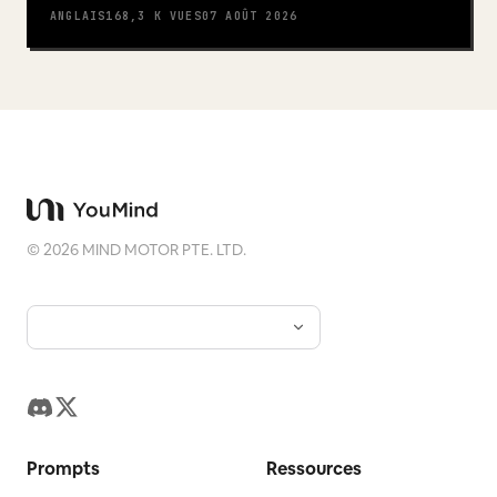
ANGLAIS
168,3 K
VUES
07 AOÛT 2026
©
2026
MIND MOTOR PTE. LTD.
Prompts
Ressources