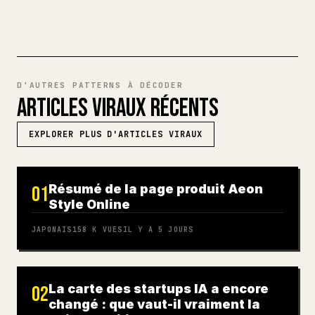
D'AUTRES PATTERNS À DÉCODER
ARTICLES VIRAUX RÉCENTS
EXPLORER PLUS D'ARTICLES VIRAUX
Résumé de la page produit Aeon
01
Style Online
JAPONAIS
158 K
VUES
IL Y A 5 JOURS
La carte des startups IA a encore
02
changé : que vaut-il vraiment la