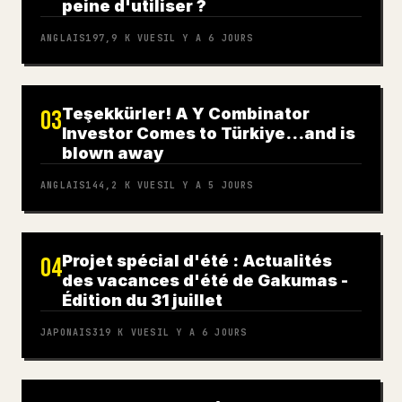
peine d'utiliser ?
ANGLAIS
197,9 K
VUES
IL Y A 6 JOURS
Teşekkürler! A Y Combinator
03
Investor Comes to Türkiye…and is
blown away
ANGLAIS
144,2 K
VUES
IL Y A 5 JOURS
Projet spécial d'été : Actualités
04
des vacances d'été de Gakumas -
Édition du 31 juillet
JAPONAIS
319 K
VUES
IL Y A 6 JOURS