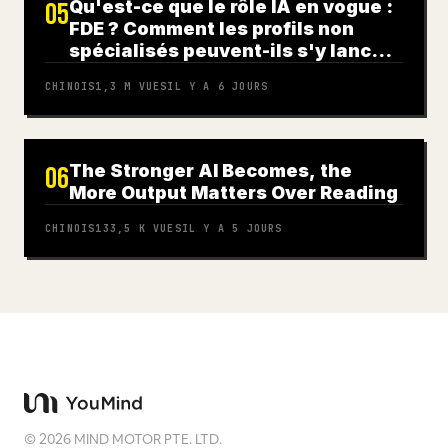
Qu'est-ce que le rôle IA en vogue :
05
FDE ? Comment les profils non
spécialisés peuvent-ils s'y lancer
?
CHINOIS
1,3 M
VUES
IL Y A 6 JOURS
The Stronger AI Becomes, the
06
More Output Matters Over Reading
CHINOIS
133,5 K
VUES
IL Y A 5 JOURS
©
2026
MIND MOTOR PTE. LTD.